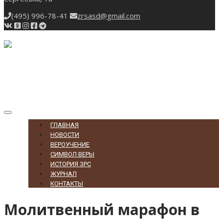
(495) 996-78-41
zrsasd@gmail.com
Toggle
navigation
ГЛАВНАЯ
НОВОСТИ
ВЕРОУЧЕНИЕ
СИМВОЛ ВЕРЫ
ИСТОРИЯ ЗРС
ЖУРНАЛ
КОНТАКТЫ
Молитвенный марафон в