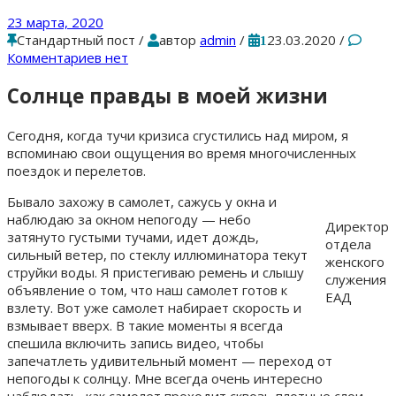
23 марта, 2020
Стандартный пост
/
автор
admin
/
23.03.2020
/
1
Комментариев нет
Солнце правды в моей жизни
Сегодня, когда тучи кризиса сгустились над миром, я
вспоминаю свои ощущения во время многочисленных
поездок и перелетов.
Бывало захожу в самолет, сажусь у окна и
наблюдаю за окном непогоду — небо
Директор
затянуто густыми тучами, идет дождь,
отдела
сильный ветер, по стеклу иллюминатора текут
женского
струйки воды. Я пристегиваю ремень и слышу
служения
объявление о том, что наш самолет готов к
ЕАД
взлету. Вот уже самолет набирает скорость и
взмывает вверх. В такие моменты я всегда
спешила включить запись видео, чтобы
запечатлеть удивительный момент — переход от
непогоды к солнцу. Мне всегда очень интересно