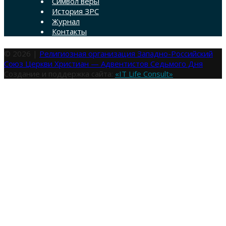
Символ веры
История ЗРС
Журнал
Контакты
© 2026 |
Религиозная организация Западно-Российский
Союз Церкви Христиан — Адвентистов Седьмого Дня
Создание и поддержка сайта:
«IT Life Consult»