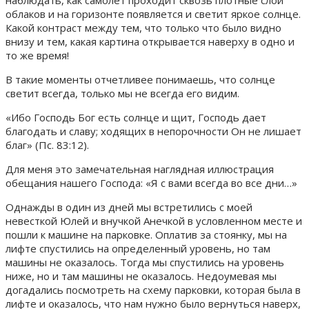
наблюдать, как самолет проходит сквозь плотные слои
облаков и на горизонте появляется и светит яркое солнце.
Какой контраст между тем, что только что было видно
внизу и тем, какая картина открывается наверху в одно и
то же время!
В такие моменты отчетливее понимаешь, что солнце
светит всегда, только мы не всегда его видим.
«Ибо Господь Бог есть солнце и щит, Господь дает
благодать и славу; ходящих в непорочности Он не лишает
благ» (Пс. 83:12).
Для меня это замечательная наглядная иллюстрация
обещания нашего Господа: «Я с вами всегда во все дни…»
Однажды в один из дней мы встретились с моей
невесткой Юлей и внучкой Анечкой в условленном месте и
пошли к машине на парковке. Оплатив за стоянку, мы на
лифте спустились на определенный уровень, но там
машины не оказалось. Тогда мы спустились на уровень
ниже, но и там машины не оказалось. Недоумевая мы
догадались посмотреть на схему парковки, которая была в
лифте и оказалось, что нам нужно было вернуться наверх,