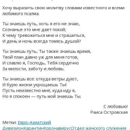
Хочу выразить свою молитву словами известного и всеми
любимого псалма.
Ты знаешь путь, хоть я его не знаю,
Сознанье это мне дает покой;
К чему тревожиться мне и страшиться,
И день и ночь всегда томясь душой?
Ты знаешь путь, Ты также знаешь время,
Твой план давно уж для меня готов,
И славлю я, Господь, Тебя сердечно
За милости, заботу и любовь.
Ты знаешь все: откуда ветры дуют,
И бурю жизни укрощаешь Ты!
Пусть неизвестно мне, куда иду я,
Но я спокоен — путь мой знаешь Ты.
С любовью!
Раиса Островская
Метки:
Евро-Азиатский
Дивизион
Карантин
Коронавирус
Отдел женского служения