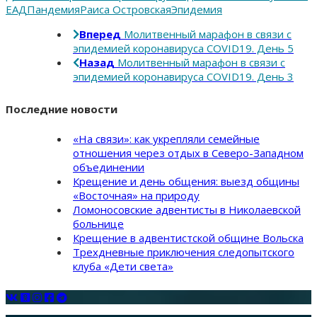
ЕАД
Пандемия
Раиса Островская
Эпидемия
Вперед
Молитвенный марафон в связи с
эпидемией коронавируса COVID19. День 5
Назад
Молитвенный марафон в связи с
эпидемией коронавируса COVID19. День 3
Последние новости
«На связи»: как укрепляли семейные
отношения через отдых в Северо-Западном
объединении
Крещение и день общения: выезд общины
«Восточная» на природу
Ломоносовские адвентисты в Николаевской
больнице
Крещение в адвентистской общине Вольска
Трехдневные приключения следопытского
клуба «Дети света»