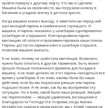
пройти поверху к другому лифту. Что мы и сделали.
Машина была на своем месте, мы погрузили коляску в
багажник и усадили Анечку в детское кресло.
Когда машина ехала к выходу, я заметила как перед ней
шел молодой парень в комбинезоне служащего. И
машина, и парень оказались у шлагбаума одновременно.
Шлагбаум не открывался. Юля предъявила парню
квитанцию об оплате и прокомментировала наши поиски.
Парень достал из кармана ключ и шлагбаум открылся,
позволив машине выехать.
Я не знаю, почему не сработала квитанция. Возможно,
нужно было оплатить в другом терминале, быть может
прошло больше положенного времени для посадки в
машину, я не знаю должен ли этот парень находиться все
время у шлагбаума. Я не знаю, каковы были бы наши
действия, если бы мы подъехали раньше или парень
подошел позже. Я не знаю, как бы вы восприняли эту
ситуацию. Но я знаю, какой была наша реакция. Эмоции
нас переполняли — эмоции удивления, восхищения и
благодарности Господу! И в то время, когда Анечка
беззаботно сидела в своем кресле, мы с Юлей, говоря на