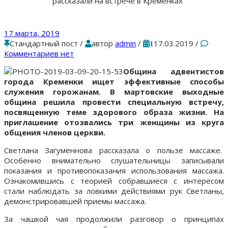
рассказали на встрече в Кременках
17 марта, 2019
Стандартный пост
/
автор
admin
/
17.03.2019
/
1
Комментариев нет
Община адвентистов
города Кременки ищет эффективные способы
служения горожанам. В мартовские выходные
община решила провести специальную встречу,
посвященную теме здорового образа жизни. На
приглашение отозвались три женщины из круга
общения членов церкви.
Светлана Загуменнова рассказала о пользе массаже.
Особенно внимательно слушательницы записывали
показания и противопоказания использования массажа.
Ознакомившись с теорией собравшиеся с интересом
стали наблюдать за ловкими действиями рук Светланы,
демонстрировавшей приемы массажа.
За чашкой чая продолжили разговор о принципах