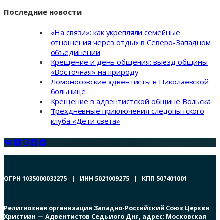
Последние новости
«На связи»: как укрепляли семейные
отношения через отдых в Северо-Западном
объединении
Крещение и день общения: выезд общины
«Восточная» на природу
Ломоносовские адвентисты в Николаевской
больнице
Крещение в адвентистской общине Вольска
Трехдневные приключения следопытского
клуба «Дети света»
ОГРН 1035000032275 | ИНН 5021009275 | КПП 507401001
Религиозная организация Западно-Российский Союз Церкви
Христиан — Адвентистов Седьмого Дня, адрес: Московская