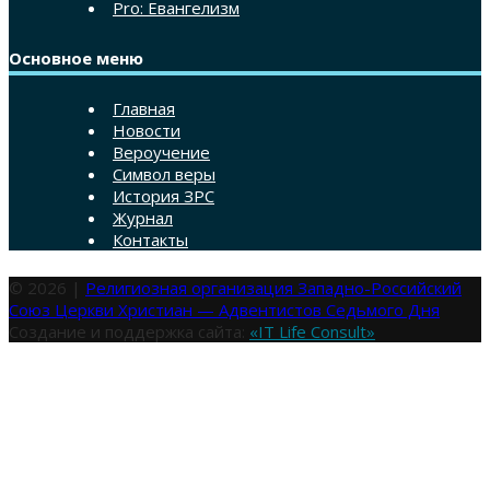
Pro: Евангелизм
Основное меню
Главная
Новости
Вероучение
Символ веры
История ЗРС
Журнал
Контакты
© 2026 |
Религиозная организация Западно-Российский
Союз Церкви Христиан — Адвентистов Седьмого Дня
Создание и поддержка сайта:
«IT Life Consult»