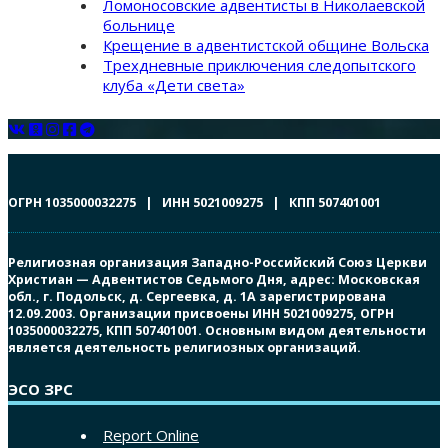
Ломоносовские адвентисты в Николаевской
больнице
Крещение в адвентистской общине Вольска
Трехдневные приключения следопытского
клуба «Дети света»
ОГРН 1035000032275 | ИНН 5021009275 | КПП 507401001
Религиозная организация Западно-Российский Союз Церкви
Христиан — Адвентистов Седьмого Дня, адрес: Московская
обл., г. Подольск, д. Сергеевка, д. 1А зарегистрирована
12.09.2003. Организации присвоены ИНН 5021009275, ОГРН
1035000032275, КПП 507401001. Основным видом деятельности
является деятельность религиозных организаций.
ЭСО ЗРС
Report Online