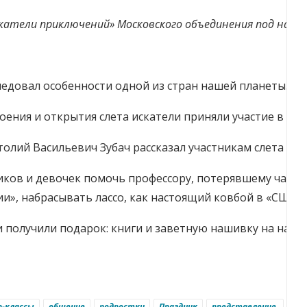
скатели приключений» Московского объединения под назва
сследовал особенности одной из стран нашей планеты. 
оения и открытия слета искатели приняли участие в па
толий Васильевич Зубач рассказал участникам слета о 
иков и девочек помочь профессору, потерявшему часть
ии», набрасывать лассо, как настоящий ковбой в «США»
и получили подарок: книги и заветную нашивку на наг
-классы
общение
подростки
Праздник
представление.
пр