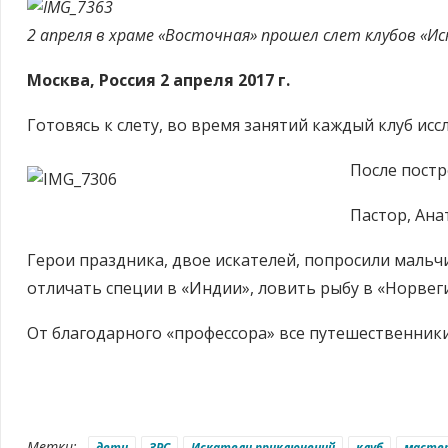
2 апреля в храме «Восточная» прошел слет клубов «И
Москва, Россия 2 апреля 2017 г.
Готовясь к слету, во время занятий каждый клуб и
После постр
Пастор, Ана
Герои праздника, двое искателей, попросили мальч
отличать специи в «Индии», ловить рыбу в «Норвег
От благодарного «профессора» все путешественник
Метки:
дети
ЗРС
Искатели приключений
клуб
мастер