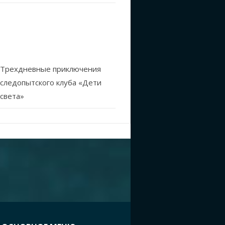
Трехдневные приключения
следопытского клуба «Дети
света»