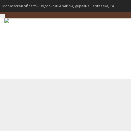
Московская область, Подольский район, деревня Сергеевка, 1а
TOGGLE
NAVIGATION