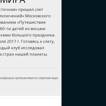
осточная» прошел слет
риключений» Московского
званием «Путешествие
 60-ти детей из восьми
иками большого праздника.
ля 2017 г. Готовясь к слету,
ждый клуб исследовал
з стран нашей планеты.
]
 совершили путешествие по странам мира