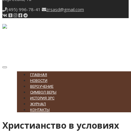
(495) 996-78-41
zrsasd@gmail.com
Toggle
navigation
ГЛАВНАЯ
НОВОСТИ
ВЕРОУЧЕНИЕ
СИМВОЛ ВЕРЫ
ИСТОРИЯ ЗРС
ЖУРНАЛ
КОНТАКТЫ
Христианство в условиях