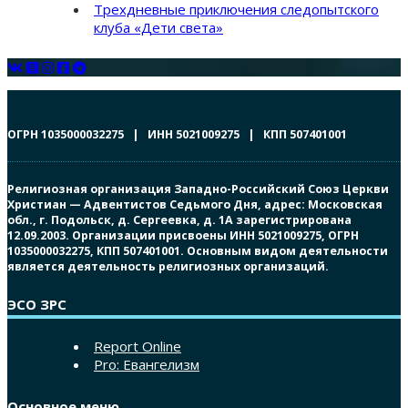
Трехдневные приключения следопытского
клуба «Дети света»
ОГРН 1035000032275 | ИНН 5021009275 | КПП 507401001
Религиозная организация Западно-Российский Союз Церкви
Христиан — Адвентистов Седьмого Дня, адрес: Московская
обл., г. Подольск, д. Сергеевка, д. 1А зарегистрирована
12.09.2003. Организации присвоены ИНН 5021009275, ОГРН
1035000032275, КПП 507401001. Основным видом деятельности
является деятельность религиозных организаций.
ЭСО ЗРС
Report Online
Pro: Евангелизм
Основное меню