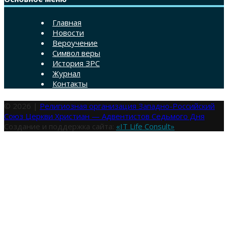
Главная
Новости
Вероучение
Символ веры
История ЗРС
Журнал
Контакты
© 2026 |
Религиозная организация Западно-Российский
Союз Церкви Христиан — Адвентистов Седьмого Дня
Создание и поддержка сайта:
«IT Life Consult»