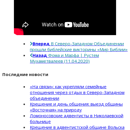
Вперед
В Северо-Западном Объединении
прошли библейские викторины «Мир Библии»
Назад
Фома и Марфа | Рустем
Мухаметвалеев (11.04.2020)
Последние новости
«На связи»: как укрепляли семейные
отношения через отдых в Северо-Западном
объединении
Крещение и день общения: выезд общины
«Восточная» на природу
Ломоносовские адвентисты в Николаевской
больнице
Крещение в адвентистской общине Вольска