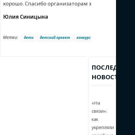
хорошо. Спасибо организаторам за проект, спасиб
Юлия Синицына
Метки:
дети
детский проект
конкурс
Ольга Козуля
Слов
ПОСЛЕДНИЕ
НОВОСТИ
«На
связи»:
как
укрепляли