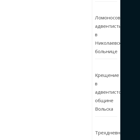
Ломоносовские
адвентисты
в
Николаевской
больнице
Крещение
в
адвентистской
общине
Вольска
Трехдневные