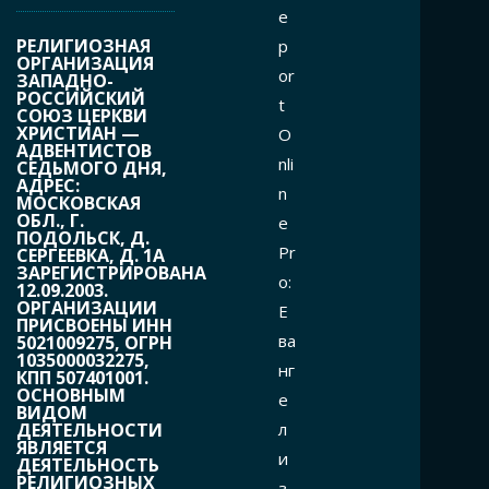
e
РЕЛИГИОЗНАЯ
p
ОРГАНИЗАЦИЯ
or
ЗАПАДНО-
РОССИЙСКИЙ
t
СОЮЗ ЦЕРКВИ
ХРИСТИАН —
O
АДВЕНТИСТОВ
nli
СЕДЬМОГО ДНЯ,
АДРЕС:
n
МОСКОВСКАЯ
ОБЛ., Г.
e
ПОДОЛЬСК, Д.
Pr
СЕРГЕЕВКА, Д. 1А
ЗАРЕГИСТРИРОВАНА
o:
12.09.2003.
ОРГАНИЗАЦИИ
Е
ПРИСВОЕНЫ ИНН
ва
5021009275, ОГРН
1035000032275,
нг
КПП 507401001.
ОСНОВНЫМ
е
ВИДОМ
л
ДЕЯТЕЛЬНОСТИ
ЯВЛЯЕТСЯ
и
ДЕЯТЕЛЬНОСТЬ
РЕЛИГИОЗНЫХ
з