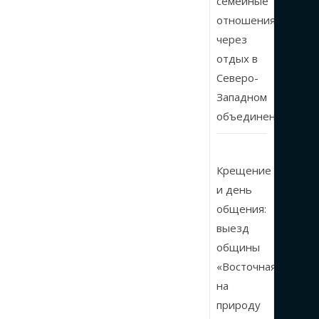
семейные
отношения
через
отдых в
Северо-
Западном
объединении
Крещение
и день
общения:
выезд
общины
«Восточная»
на
природу