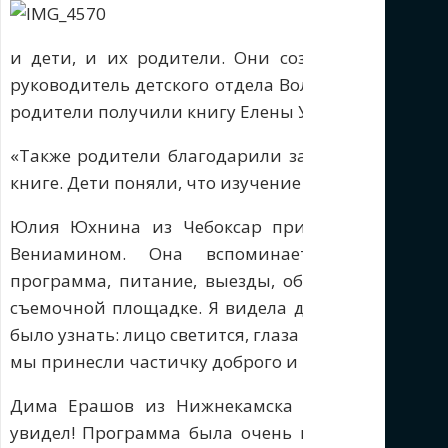
и дети, и их родители. Они создали группу в
руководитель детского отдела Волго-Вятского о
родители получили книгу Елены Уайт «Библейские 
«Также родители благодарили за то, что каждо
книге. Дети поняли, что изучение Библии по утра
Юлия Юхнина из Чебоксар приехала на проек
Вениамином. Она вспоминает: «Понравилос
программа, питание, выезды, общение… Особенн
съемочной площадке. Я видела деток, которые б
было узнать: лицо светится, глаза горят, желают п
мы принесли частичку доброго и полезного, остало
Дима Ерашов из Нижнекамска вспоминает поез
увидел! Программа была очень интересная, поч