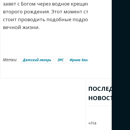
завет с Богом через водное крещение. Они принял
второго рождения. Этот момент стал кульминацией
стоит проводить подобные подростковые христианс
вечной жизни.
Метки:
Детский лагерь
ЗРС
Ирина Загладкина
Московское 
ПОСЛЕДНИЕ
НОВОСТИ
«На