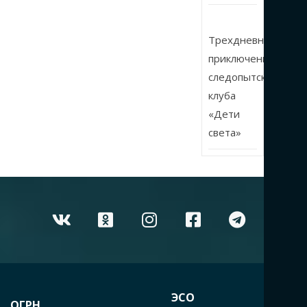
Трехдневные
приключения
следопытского
клуба
«Дети
света»
ЭСО
ОГРН