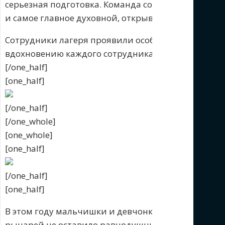
серьезная подготовка. Команда сотрудников лагер
и самое главное духовной, открывающая любовь н
Сотрудники лагеря проявили особый труд, посвящ
вдохновению каждого сотрудника- этот лагерь им
[/one_half]
[one_half]
[/one_half]
[/one_whole]
[one_whole]
[one_half]
[/one_half]
[one_half]
В этом году мальчишки и девчонки погрузились в
рыцарей не оставило равнодушным никого.