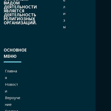
е
ВИДОМ
л
ДЕЯТЕЛЬНОСТИ
ЯВЛЯЕТСЯ
и
ДЕЯТЕЛЬНОСТЬ
РЕЛИГИОЗНЫХ
з
ОРГАНИЗАЦИЙ.
м
ОСНОВНОЕ
МЕНЮ
Главна
я
Новост
и
Вероуче
ние
Символ