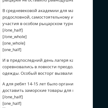
В средневековой академии для мальчиков и дево
родословной, самостоятельному изготовлению лука 
участия в особом рыцарском турнире.
[/one_half]
[/one_whole]
[one_whole]
[one_half]
И в предпоследний день лагеря каждый мог показа
соревновались в ловкости преодоления препятстви
одежды. Особый восторг вызвали соревнования в с
А для ребят 14-15 лет было организован специаль
доставить заморские товары для продажи на ярма
[/one_half]
[one_half]