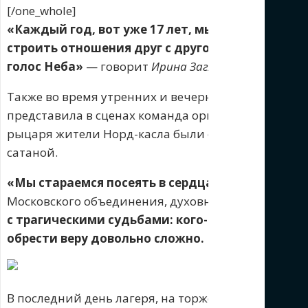
[/one_whole]
«Каждый год, вот уже 17 лет, мы с нашей сам
строить отношения друг с другом, учились дру
голос Неба»
— говорит
Ирина Загладкина
, директ
Также во время утренних и вечерних богослужени
представила в сценах команда организаторов. Чер
рыцаря жители Норд-касла были спасены. Это прот
сатаной.
«Мы стараемся посеять в сердца ребят семена 
Московского объединения, духовный наставник л
с трагическими судьбами: кого-то определили в
обрести веру довольно сложно. Поэтому мы хот
В последний день лагеря, на торжественном вече