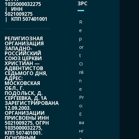
ЗРС
1035000032275
| ИНН
5021009275
| КПП 507401001
R
e
РЕЛИГИОЗНАЯ
p
ОРГАНИЗАЦИЯ
or
ЗАПАДНО-
РОССИЙСКИЙ
t
СОЮЗ ЦЕРКВИ
ХРИСТИАН —
O
АДВЕНТИСТОВ
nli
СЕДЬМОГО ДНЯ,
АДРЕС:
n
МОСКОВСКАЯ
ОБЛ., Г.
e
ПОДОЛЬСК, Д.
Pr
СЕРГЕЕВКА, Д. 1А
ЗАРЕГИСТРИРОВАНА
o:
12.09.2003.
ОРГАНИЗАЦИИ
Е
ПРИСВОЕНЫ ИНН
ва
5021009275, ОГРН
1035000032275,
нг
КПП 507401001.
ОСНОВНЫМ