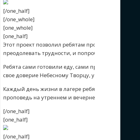
[/one_half]
[/one_whole]
[one_whole]
[one_half]
Этот проект позволил ребятам проявить самостоят
преодолевать трудности, и попробовать себя в ро
Ребята сами готовили еду, сами проводили собра
свое доверие Небесному Творцу, укрепляли свою в
Каждый день жизни в лагере ребята совершали ду
проповедь на утреннем и вечернем служении ,про
[/one_half]
[one_half]
[/one_half]