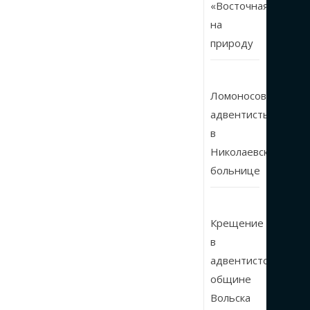
«Восточная»
на
природу
Ломоносовские
адвентисты
в
Николаевской
больнице
Крещение
в
адвентистской
общине
Вольска