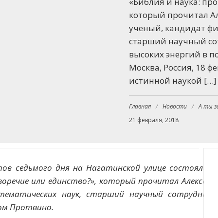
«Библия и наука: пр
который прочитал Ал
ученый, кандидат фи
старший научный со
высоких энергий в 
Москва, Россия, 18 ф
истинной наукой […]
Главная
/
Новости
/
А ты з
21 февраля, 2018
тов седьмого дня на Нагатинской улице состоялся
иворечие или единство?», который прочитал
Алексей
атематических наук, старший научный сотрудник
ом Протвино.