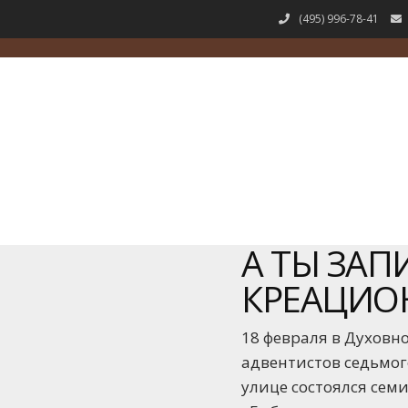
(495) 996-78-41
А ТЫ ЗАП
КРЕАЦИО
18 февраля в Духовн
адвентистов седьмог
улице состоялся сем