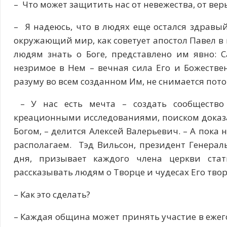
– Что может защитить нас от невежества, от ве
– Я надеюсь, что в людях еще остался здравы
окружающий мир, как советует апостол Павел в 
людям знать о Боге, представлено им явно: 
незримое в Нем – вечная сила Его и Божеств
разуму во всем созданном Им, не снимается пото
– У нас есть мечта – создать сообщество
креационными исследованиями, поиском доказа
Богом, – делится Алексей Валерьевич. – А пока
располагаем. Тэд Вильсон, президент Генера
дня, призывает каждого члена церкви ста
рассказывать людям о Творце и чудесах Его тво
– Как это сделать?
– Каждая община может принять участие в ежег