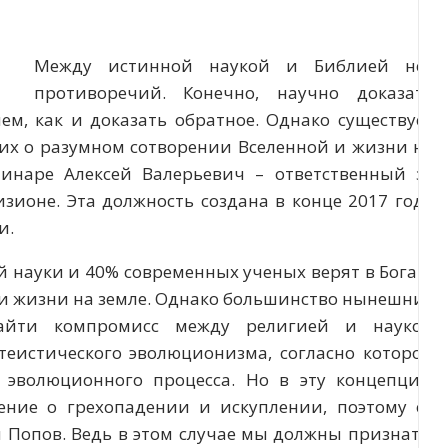
Между истинной наукой и Библией нет
противоречий. Конечно, научно доказать
ем, как и доказать обратное. Однако существует
их о разумном сотворении Вселенной и жизни на
минаре Алексей Валерьевич – ответственный за
зионе. Эта должность создана в конце 2017 года
и.
 науки и 40% современных ученых верят в Бога и
и жизни на земле. Однако большинство нынешних
йти компромисс между религией и наукой
еистического эволюционизма, согласно которой
 эволюционного процесса. Но в эту концепцию
ение о грехопадении и искуплении, поэтому ее
й Попов. Ведь в этом случае мы должны признать,