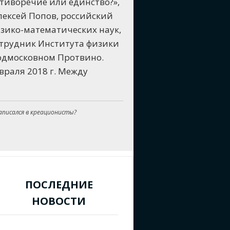
отиворечие или единство?»,
ексей Попов, российский
зико-математических наук,
трудник Института физики
подмосковном Протвино.
евраля 2018 г. Между
аписался в креационисты?
ПОСЛЕДНИЕ
НОВОСТИ