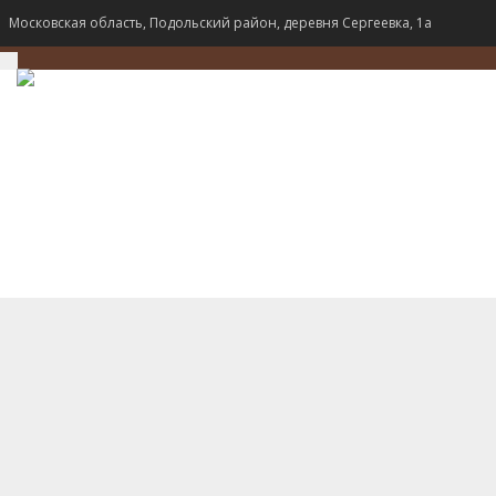
Московская область, Подольский район, деревня Сергеевка, 1а
TOGGLE
NAVIGATION