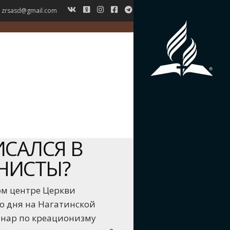
zrsasd@gmail.com
ГЛАВНАЯ
НОВОСТИ
ВЕРОУЧЕНИЕ
СИМВОЛ ВЕРЫ
ИСТОРИЯ ЗРС
ЖУРНАЛ
КОНТАКТЫ
ИСАЛСЯ В
НИСТЫ?
ом центре Церкви
о дня на Нагатинской
инар по креационизму