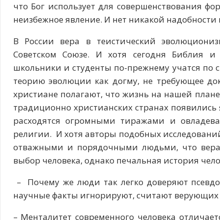
что Бог использует для совершенствования фор
неизбежное явление. И нет никакой надобности
В России вера в теистический эволюциониз
Советском Союзе. И хотя сегодня Библия и
школьники и студенты по-прежнему учатся по
теорию эволюции как догму, не требующее док
христиане полагают, что жизнь на нашей плане
традиционно христианских странах появились 
расходятся огромными тиражами и овладев
религии. И хотя авторы подобных исследований
отважными и порядочными людьми, что вера
выбор человека, однако печальная история чело
– Почему же люди так легко доверяют псевд
научные факты игнорируют, считают верующих
– Менталитет современного человека отличаетс