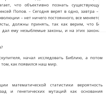
агает, что объективно познать существующую
ксей Попов. – Сегодня верят в одно, завтра – в
волюции – нет ничего постоянного, все меняется.
исты, должны принять, так как верим, что Бог
 дал ему незыблемые законы, и на этих законах
и?
купителя, начал исследовать Библию, а потом
том, как появился наш мир.
ии математической статистики вероятность
зад и генетических мутаций как основания