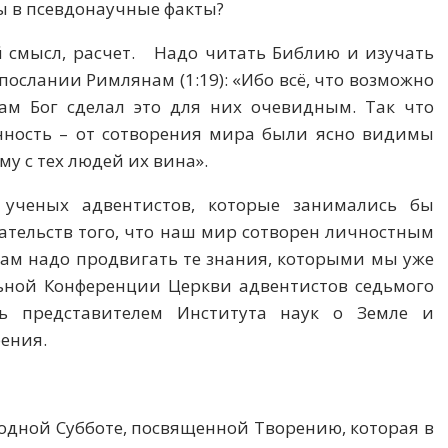
ры в псевдонаучные факты?
й смысл, расчет. Надо читать Библию и изучать
послании Римлянам (1:19): «Ибо всё, что возможно
Сам Бог сделал это для них очевидным. Так что
енность – от сотворения мира были ясно видимы
му с тех людей их вина».
 ученых адвентистов, которые занимались бы
тельств того, что наш мир сотворен личностным
 нам надо продвигать те знания, которыми мы уже
льной Конференции Церкви адвентистов седьмого
ть представителем Института наук о Земле и
рения.
одной Субботе, посвященной Творению, которая в