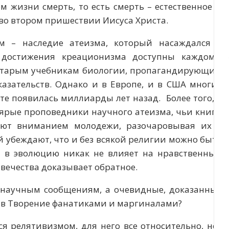
м жизни смерть, то есть смерть – естественное и
 во втором пришествии Иисуса Христа.
м – наследие атеизма, который насаждался в
 достижения креационизма доступны каждому,
 старым учебникам биологии, пропагандирующим
азательств. Однако и в Европе, и в США многие
те появилась миллиарды лет назад. Более того, в
ярые проповедники научного атеизма, чьи книги
ают вниманием молодежи, разочаровывая их в
 убеждают, что и без всякой религии можно быть
 в эволюцию никак не влияет на нравственный
вечества доказывает обратное.
онаучным сообщениям, а очевидные, доказанные
 в Творение фанатиками и маргиналами?
я релятивизмом, для него все относительно, нет