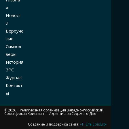
я
Новост
и
Вероуче
ние
Символ
веры
История
ЗРС
Журнал
Контакт
ы
© 2026 |
Религиозная организация Западно-Российский
Союз Церкви Христиан — Адвентистов Седьмого Дня
Создание и поддержка сайта:
«IT Life Consult»