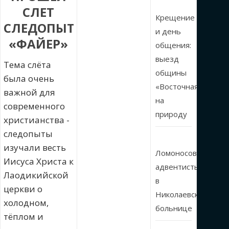
СЛЕТ
Крещение
СЛЕДОПЫТОВ
и день
«ФАЙЕР»
общения:
выезд
Тема слёта
общины
была очень
«Восточная»
важной для
на
современного
природу
христианства -
следопыты
изучали весть
Ломоносовские
Иисуса Христа к
адвентисты
Лаодикийской
в
церкви о
Николаевской
холодном,
больнице
тёплом и