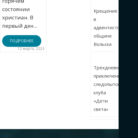
горячем
состоянии
Крещение
христиан. В
в
первый ден...
адвентистской
общине
ПОДРОБНЕЕ
Вольска
12 марта, 2023
Трехдневные
приключения
следопытского
клуба
«Дети
света»