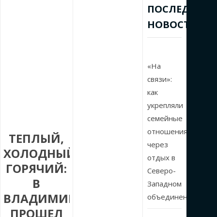
ПОСЛЕДНИЕ
НОВОСТИ
«На
связи»:
как
укрепляли
семейные
отношения
ТЕПЛЫЙ,
через
ХОЛОДНЫЙ,
отдых в
ГОРЯЧИЙ:
Северо-
В
Западном
ВЛАДИМИРЕ
объединении
ПРОШЕЛ