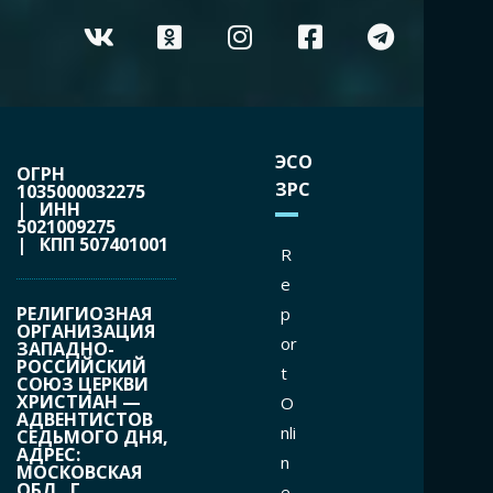
ЭСО
ОГРН
ЗРС
1035000032275
| ИНН
5021009275
| КПП 507401001
R
e
РЕЛИГИОЗНАЯ
p
ОРГАНИЗАЦИЯ
or
ЗАПАДНО-
РОССИЙСКИЙ
t
СОЮЗ ЦЕРКВИ
ХРИСТИАН —
O
АДВЕНТИСТОВ
nli
СЕДЬМОГО ДНЯ,
АДРЕС:
n
МОСКОВСКАЯ
ОБЛ., Г.
e