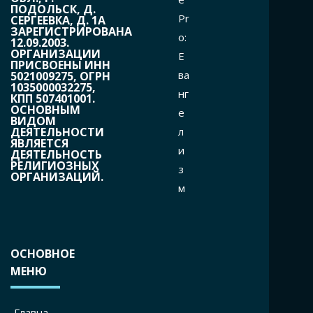
ПОДОЛЬСК, Д.
Pr
СЕРГЕЕВКА, Д. 1А
ЗАРЕГИСТРИРОВАНА
o:
12.09.2003.
ОРГАНИЗАЦИИ
Е
ПРИСВОЕНЫ ИНН
ва
5021009275, ОГРН
1035000032275,
нг
КПП 507401001.
ОСНОВНЫМ
е
ВИДОМ
л
ДЕЯТЕЛЬНОСТИ
ЯВЛЯЕТСЯ
и
ДЕЯТЕЛЬНОСТЬ
РЕЛИГИОЗНЫХ
з
ОРГАНИЗАЦИЙ.
м
ОСНОВНОЕ
МЕНЮ
Главна