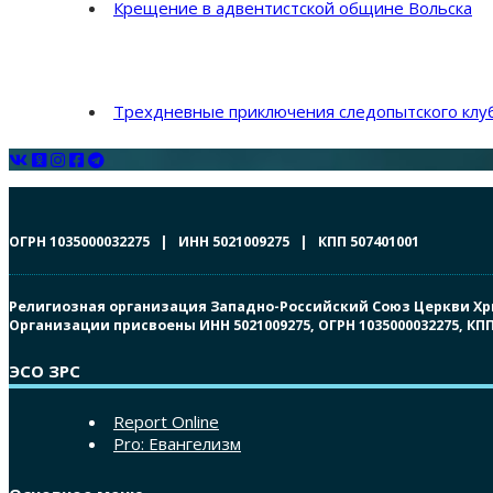
Крещение в адвентистской общине Вольска
Трехдневные приключения следопытского клуб
ОГРН 1035000032275 | ИНН 5021009275 | КПП 507401001
Религиозная организация Западно-Российский Союз Церкви Христ
Организации присвоены ИНН 5021009275, ОГРН 1035000032275, К
ЭСО ЗРС
Report Online
Pro: Евангелизм