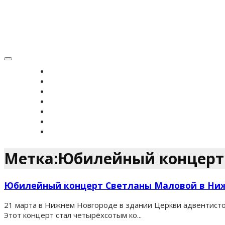
Toggle
navigation
ГЛАВНАЯ
НОВОСТИ
ВЕРОУЧЕНИЕ
СИМВОЛ ВЕРЫ
ИСТОРИЯ ЗРС
ЖУРНАЛ
КОНТАКТЫ
Метка:Юбилейный концерт
Юбилейный концерт Светланы Маловой в Ни
21 марта в Нижнем Новгороде в здании Церкви адвентисто
Этот концерт стал четырёхсотым ко...