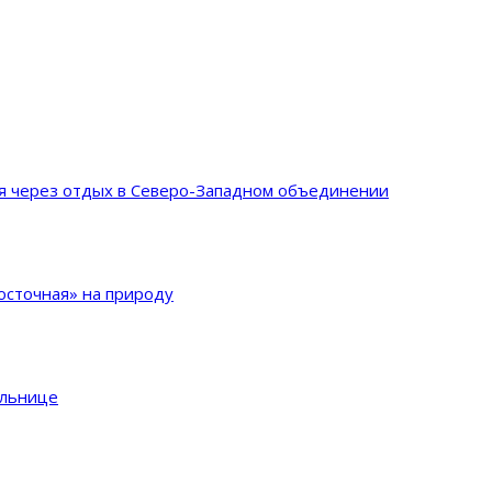
ия через отдых в Северо-Западном объединении
сточная» на природу
ольнице