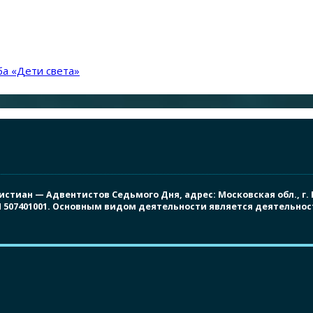
а «Дети света»
иан — Адвентистов Седьмого Дня, адрес: Московская обл., г. Под
ПП 507401001. Основным видом деятельности является деятельно