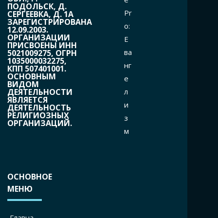
ПОДОЛЬСК, Д.
Pr
СЕРГЕЕВКА, Д. 1А
ЗАРЕГИСТРИРОВАНА
o:
12.09.2003.
ОРГАНИЗАЦИИ
Е
ПРИСВОЕНЫ ИНН
ва
5021009275, ОГРН
1035000032275,
нг
КПП 507401001.
ОСНОВНЫМ
е
ВИДОМ
л
ДЕЯТЕЛЬНОСТИ
ЯВЛЯЕТСЯ
и
ДЕЯТЕЛЬНОСТЬ
РЕЛИГИОЗНЫХ
з
ОРГАНИЗАЦИЙ.
м
ОСНОВНОЕ
МЕНЮ
Главна