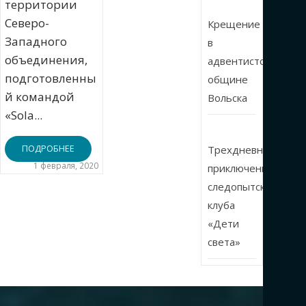
территории
Северо-
Крещение
Западного
в
объединения,
адвентистской
подготовленны
общине
й командой
Вольска
«Sola...
ПОДРОБНЕЕ
Трехдневные
1 февраля, 2020
приключения
следопытского
клуба
«Дети
света»