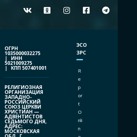
ЭСО
ОГРН
ЗРС
1035000032275
| ИНН
5021009275
| КПП 507401001
R
e
РЕЛИГИОЗНАЯ
p
ОРГАНИЗАЦИЯ
or
ЗАПАДНО-
РОССИЙСКИЙ
t
СОЮЗ ЦЕРКВИ
ХРИСТИАН —
O
АДВЕНТИСТОВ
nli
СЕДЬМОГО ДНЯ,
АДРЕС:
n
МОСКОВСКАЯ
ОБЛ., Г.
e