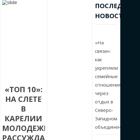
ПОСЛЕДНИЕ
НОВОСТИ
«На
связи»:
как
укрепляли
семейные
отношения
«ТОП 10»:
через
НА СЛЕТЕ
отдых в
В
Северо-
КАРЕЛИИ
Западном
МОЛОДЕЖЬ
объединении
РАССУЖДАЛА