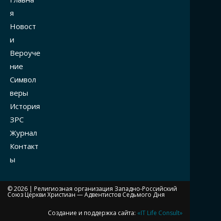
я
Новост
и
Вероуче
ние
Символ
веры
История
ЗРС
Журнал
Контакт
ы
© 2026 |
Религиозная организация Западно-Российский
Союз Церкви Христиан — Адвентистов Седьмого Дня
Создание и поддержка сайта:
«IT Life Consult»