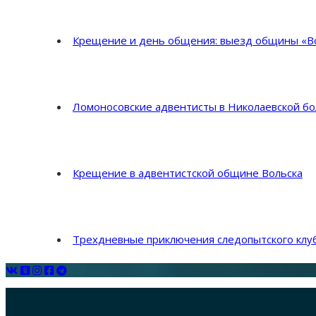
Крещение и день общения: выезд общины «Во
Ломоносовские адвентисты в Николаевской б
Крещение в адвентистской общине Вольска
Трехдневные приключения следопытского клуб