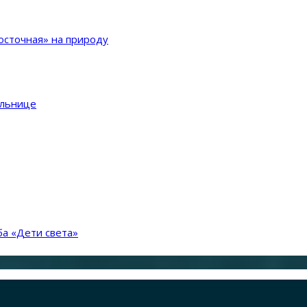
сточная» на природу
ольнице
а «Дети света»