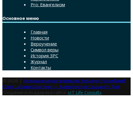
Pro: Евангелизм
Основное меню
Главная
Новости
Вероучение
Символ веры
История ЗРС
Журнал
Контакты
© 2026 |
Религиозная организация Западно-Российский
Союз Церкви Христиан — Адвентистов Седьмого Дня
Создание и поддержка сайта:
«IT Life Consult»