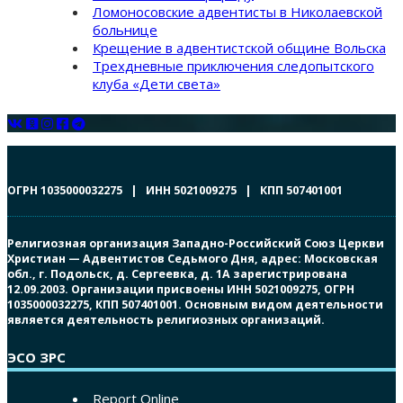
Ломоносовские адвентисты в Николаевской
больнице
Крещение в адвентистской общине Вольска
Трехдневные приключения следопытского
клуба «Дети света»
ОГРН 1035000032275 | ИНН 5021009275 | КПП 507401001
Религиозная организация Западно-Российский Союз Церкви
Христиан — Адвентистов Седьмого Дня, адрес: Московская
обл., г. Подольск, д. Сергеевка, д. 1А зарегистрирована
12.09.2003. Организации присвоены ИНН 5021009275, ОГРН
1035000032275, КПП 507401001. Основным видом деятельности
является деятельность религиозных организаций.
ЭСО ЗРС
Report Online