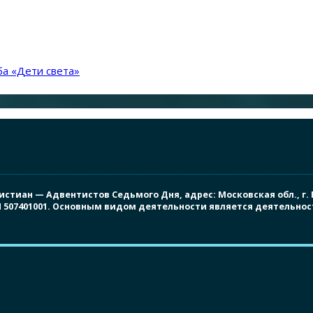
а «Дети света»
иан — Адвентистов Седьмого Дня, адрес: Московская обл., г. Под
ПП 507401001. Основным видом деятельности является деятельно