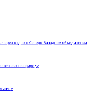
ия через отдых в Северо-Западном объединении
сточная» на природу
ольнице