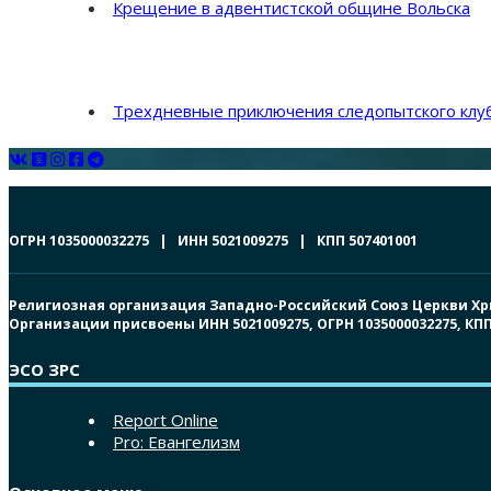
Крещение в адвентистской общине Вольска
Трехдневные приключения следопытского клуб
ОГРН 1035000032275 | ИНН 5021009275 | КПП 507401001
Религиозная организация Западно-Российский Союз Церкви Христ
Организации присвоены ИНН 5021009275, ОГРН 1035000032275, К
ЭСО ЗРС
Report Online
Pro: Евангелизм