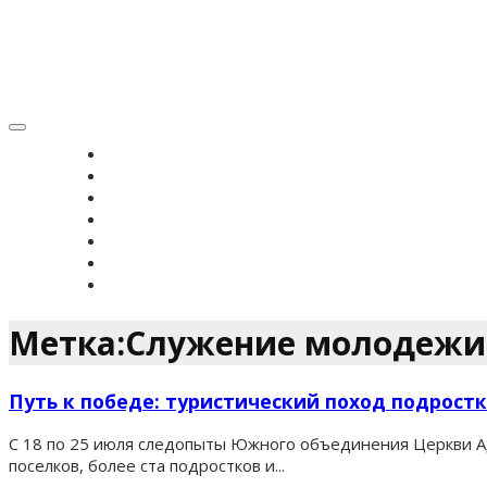
Toggle
navigation
ГЛАВНАЯ
НОВОСТИ
ВЕРОУЧЕНИЕ
СИМВОЛ ВЕРЫ
ИСТОРИЯ ЗРС
ЖУРНАЛ
КОНТАКТЫ
Метка:Служение молодежи
Путь к победе: туристический поход подрост
С 18 по 25 июля следопыты Южного объединения Церкви Ад
поселков, более ста подростков и...