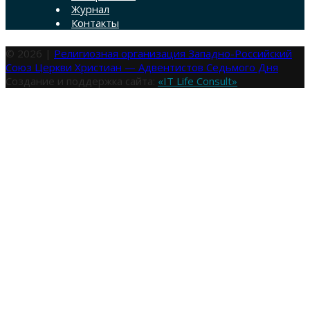
Журнал
Контакты
© 2026 |
Религиозная организация Западно-Российский
Союз Церкви Христиан — Адвентистов Седьмого Дня
Создание и поддержка сайта:
«IT Life Consult»