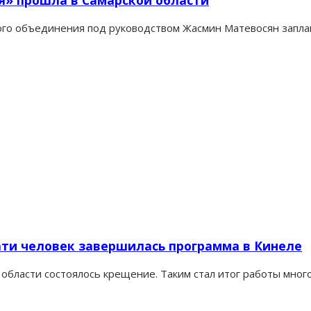
я» прошла в Самарской области
ого объединения под руководством Жасмин Матевосян запла
ати человек завершилась программа в Кинеле
области состоялось крещение. Таким стал итог работы мног