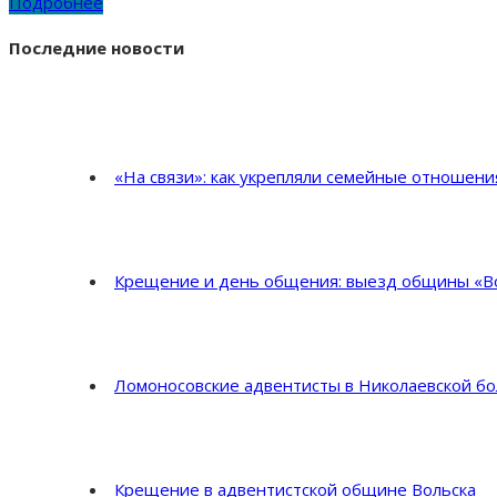
Подробнее
Последние новости
«На связи»: как укрепляли семейные отношен
Крещение и день общения: выезд общины «Во
Ломоносовские адвентисты в Николаевской б
Крещение в адвентистской общине Вольска