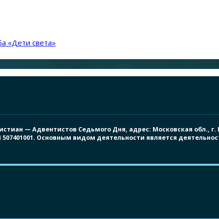
а «Дети света»
иан — Адвентистов Седьмого Дня, адрес: Московская обл., г. Под
ПП 507401001. Основным видом деятельности является деятельно