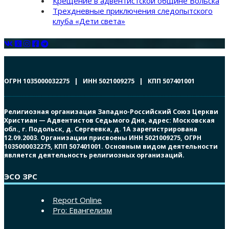
Крещение в адвентистской общине Вольска
Трехдневные приключения следопытского
клуба «Дети света»
ОГРН 1035000032275 | ИНН 5021009275 | КПП 507401001
Религиозная организация Западно-Российский Союз Церкви
Христиан — Адвентистов Седьмого Дня, адрес: Московская
обл., г. Подольск, д. Сергеевка, д. 1А зарегистрирована
12.09.2003. Организации присвоены ИНН 5021009275, ОГРН
1035000032275, КПП 507401001. Основным видом деятельности
является деятельность религиозных организаций.
ЭСО ЗРС
Report Online
Pro: Евангелизм