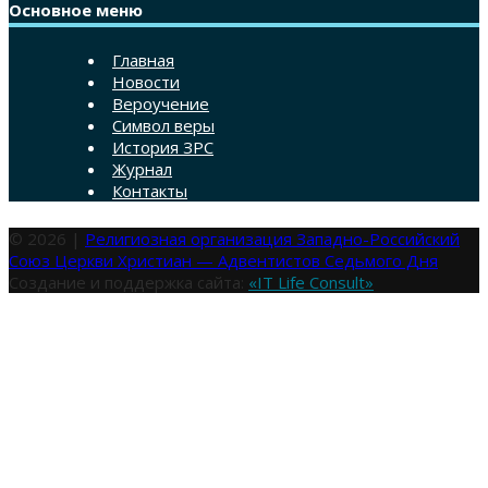
Основное меню
Главная
Новости
Вероучение
Символ веры
История ЗРС
Журнал
Контакты
© 2026 |
Религиозная организация Западно-Российский
Союз Церкви Христиан — Адвентистов Седьмого Дня
Создание и поддержка сайта:
«IT Life Consult»