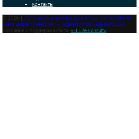
Контакты
© 2026 |
Религиозная организация Западно-Российский
Союз Церкви Христиан — Адвентистов Седьмого Дня
Создание и поддержка сайта:
«IT Life Consult»