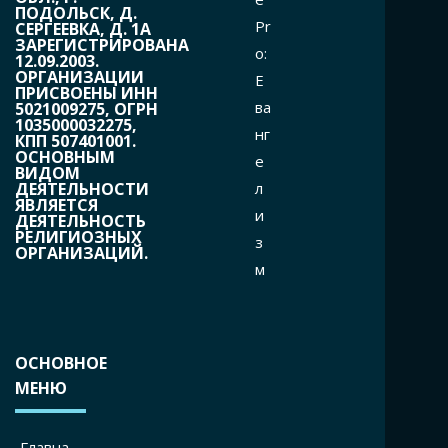
ПОДОЛЬСК, Д.
Pr
СЕРГЕЕВКА, Д. 1А
ЗАРЕГИСТРИРОВАНА
o:
12.09.2003.
ОРГАНИЗАЦИИ
Е
ПРИСВОЕНЫ ИНН
ва
5021009275, ОГРН
1035000032275,
нг
КПП 507401001.
ОСНОВНЫМ
е
ВИДОМ
л
ДЕЯТЕЛЬНОСТИ
ЯВЛЯЕТСЯ
и
ДЕЯТЕЛЬНОСТЬ
РЕЛИГИОЗНЫХ
з
ОРГАНИЗАЦИЙ.
м
ОСНОВНОЕ
МЕНЮ
Главна