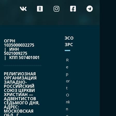
ЭСО
ОГРН
ЗРС
1035000032275
| ИНН
5021009275
| КПП 507401001
R
e
РЕЛИГИОЗНАЯ
p
ОРГАНИЗАЦИЯ
or
ЗАПАДНО-
РОССИЙСКИЙ
t
СОЮЗ ЦЕРКВИ
ХРИСТИАН —
O
АДВЕНТИСТОВ
nli
СЕДЬМОГО ДНЯ,
АДРЕС:
n
МОСКОВСКАЯ
ОБЛ., Г.
e