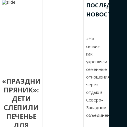
ПОСЛЕДНИЕ
НОВОСТИ
«На
связи»:
как
укрепляли
семейные
отношения
«ПРАЗДНИЧНЫЙ
через
ПРЯНИК»:
отдых в
ДЕТИ
Северо-
СЛЕПИЛИ
Западном
ПЕЧЕНЬЕ
объединении
ДЛЯ