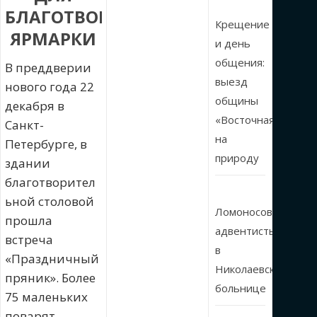
БЛАГОТВОРИТЕЛЬНОЙ
Крещение
ЯРМАРКИ
и день
общения:
В преддверии
выезд
нового года 22
общины
декабря в
«Восточная»
Санкт-
на
Петербурге, в
природу
здании
благотворител
ьной столовой
Ломоносовские
прошла
адвентисты
встреча
в
«Праздничный
Николаевской
пряник». Более
больнице
75 маленьких
поварят