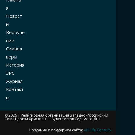
я
Новост
и
Вероуче
ние
Символ
веры
История
ЗРС
Журнал
Контакт
ы
© 2026 |
Религиозная организация Западно-Российский
Союз Церкви Христиан — Адвентистов Седьмого Дня
Создание и поддержка сайта:
«IT Life Consult»