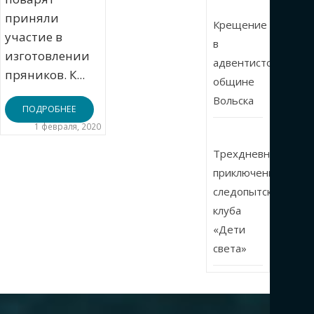
приняли
Крещение
участие в
в
изготовлении
адвентистской
пряников. К...
общине
Вольска
ПОДРОБНЕЕ
1 февраля, 2020
Трехдневные
приключения
следопытского
клуба
«Дети
света»