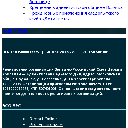
больнице
Крещение в адвентистской общине Вольска
Трехдневные приключения следопытского
клуба «Дети света»
ОГРН 1035000032275 | ИНН 5021009275 | КПП 507401001
Религиозная организация Западно-Российский Союз Церкви
Христиан — Адвентистов Седьмого Дня, адрес: Московская
обл., г. Подольск, д. Сергеевка, д. 1А зарегистрирована
12.09.2003. Организации присвоены ИНН 5021009275, ОГРН
1035000032275, КПП 507401001. Основным видом деятельности
является деятельность религиозных организаций.
ЭСО ЗРС
Report Online
Pro: Евангелизм