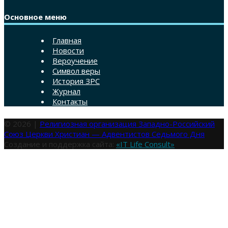
Основное меню
Главная
Новости
Вероучение
Символ веры
История ЗРС
Журнал
Контакты
© 2026 |
Религиозная организация Западно-Российский
Союз Церкви Христиан — Адвентистов Седьмого Дня
Создание и поддержка сайта:
«IT Life Consult»