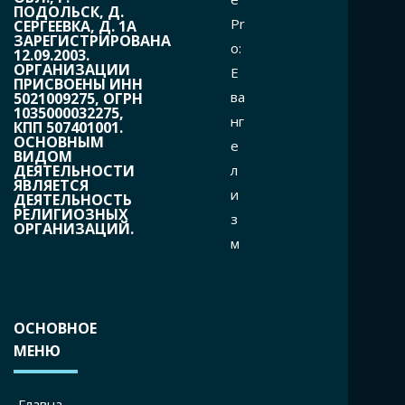
ПОДОЛЬСК, Д.
Pr
СЕРГЕЕВКА, Д. 1А
ЗАРЕГИСТРИРОВАНА
o:
12.09.2003.
ОРГАНИЗАЦИИ
Е
ПРИСВОЕНЫ ИНН
ва
5021009275, ОГРН
1035000032275,
нг
КПП 507401001.
ОСНОВНЫМ
е
ВИДОМ
л
ДЕЯТЕЛЬНОСТИ
ЯВЛЯЕТСЯ
и
ДЕЯТЕЛЬНОСТЬ
РЕЛИГИОЗНЫХ
з
ОРГАНИЗАЦИЙ.
м
ОСНОВНОЕ
МЕНЮ
Главна