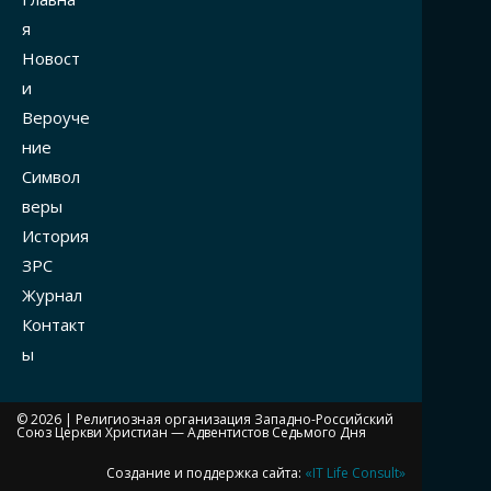
я
Новост
и
Вероуче
ние
Символ
веры
История
ЗРС
Журнал
Контакт
ы
© 2026 |
Религиозная организация Западно-Российский
Союз Церкви Христиан — Адвентистов Седьмого Дня
Создание и поддержка сайта:
«IT Life Consult»