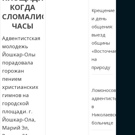
КОГДА
Крещение
СЛОМАЛИСЬ
и день
ЧАСЫ
общения:
выезд
Адвентистская
общины
молодежь
«Восточная»
Йошкар-Олы
на
порадовала
природу
горожан
пением
христианских
Ломоносовские
гимнов на
адвентисты
городской
в
площади. г.
Николаевской
Йошкар-Ола,
больнице
Марий Эл,