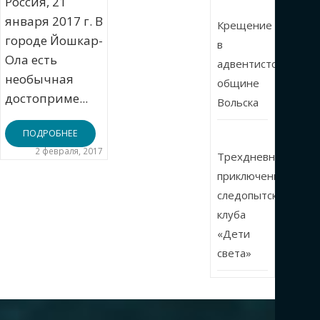
Россия, 21
января 2017 г. В
Крещение
городе Йошкар-
в
Ола есть
адвентистской
необычная
общине
достоприме...
Вольска
ПОДРОБНЕЕ
2 февраля, 2017
Трехдневные
приключения
следопытского
клуба
«Дети
света»