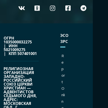
ЭСО
ОГРН
ЗРС
1035000032275
| ИНН
5021009275
| КПП 507401001
R
e
РЕЛИГИОЗНАЯ
p
ОРГАНИЗАЦИЯ
or
ЗАПАДНО-
РОССИЙСКИЙ
t
СОЮЗ ЦЕРКВИ
ХРИСТИАН —
O
АДВЕНТИСТОВ
nli
СЕДЬМОГО ДНЯ,
АДРЕС:
n
МОСКОВСКАЯ
ОБЛ., Г.
e