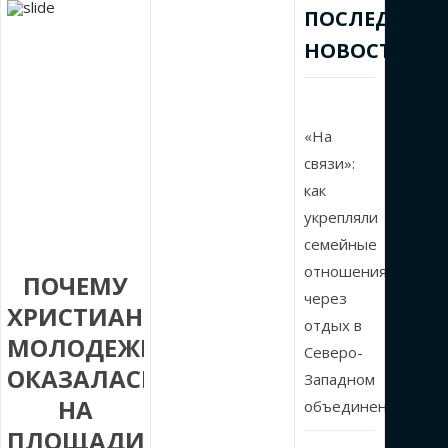
ПОСЛЕДНИЕ
НОВОСТИ
«На
связи»:
как
укрепляли
семейные
отношения
ПОЧЕМУ
через
ХРИСТИАНСКАЯ
отдых в
МОЛОДЕЖЬ
Северо-
ОКАЗАЛАСЬ
Западном
НА
объединении
ПЛОЩАДИ,