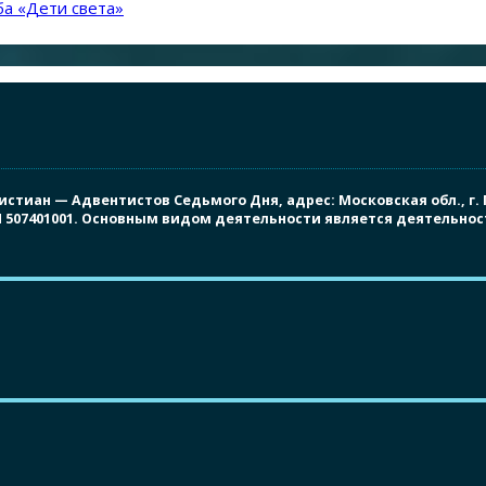
а «Дети света»
иан — Адвентистов Седьмого Дня, адрес: Московская обл., г. Под
ПП 507401001. Основным видом деятельности является деятельно