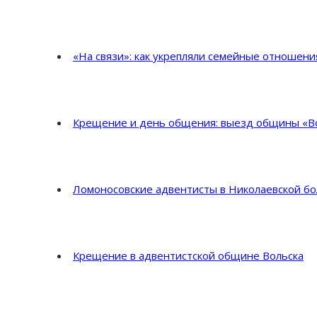
«На связи»: как укрепляли семейные отношен
Крещение и день общения: выезд общины «Во
Ломоносовские адвентисты в Николаевской б
Крещение в адвентистской общине Вольска