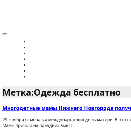
Toggle
navigation
ГЛАВНАЯ
НОВОСТИ
ВЕРОУЧЕНИЕ
СИМВОЛ ВЕРЫ
ИСТОРИЯ ЗРС
ЖУРНАЛ
КОНТАКТЫ
Метка:Одежда бесплатно
Многодетные мамы Нижнего Новгорода получ
29 ноября отмечался международный день матери. В этот
Мамы пришли на праздник вмест...