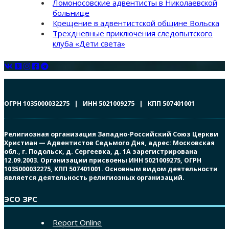
Ломоносовские адвентисты в Николаевской
больнице
Крещение в адвентистской общине Вольска
Трехдневные приключения следопытского
клуба «Дети света»
ОГРН 1035000032275 | ИНН 5021009275 | КПП 507401001
Религиозная организация Западно-Российский Союз Церкви
Христиан — Адвентистов Седьмого Дня, адрес: Московская
обл., г. Подольск, д. Сергеевка, д. 1А зарегистрирована
12.09.2003. Организации присвоены ИНН 5021009275, ОГРН
1035000032275, КПП 507401001. Основным видом деятельности
является деятельность религиозных организаций.
ЭСО ЗРС
Report Online