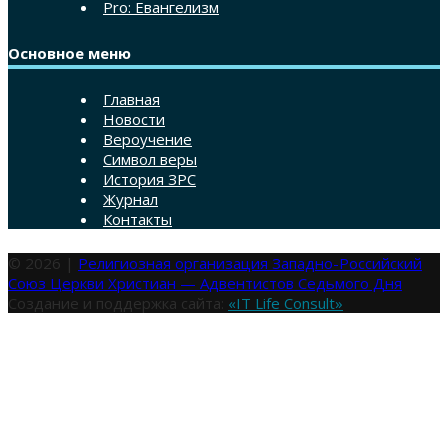
Pro: Евангелизм
Основное меню
Главная
Новости
Вероучение
Символ веры
История ЗРС
Журнал
Контакты
© 2026 |
Религиозная организация Западно-Российский
Союз Церкви Христиан — Адвентистов Седьмого Дня
Создание и поддержка сайта:
«IT Life Consult»