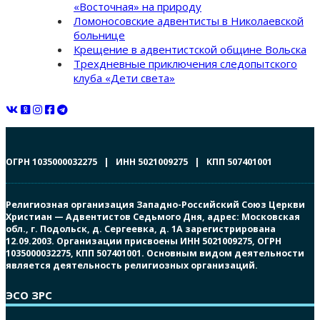
«Восточная» на природу
Ломоносовские адвентисты в Николаевской
больнице
Крещение в адвентистской общине Вольска
Трехдневные приключения следопытского
клуба «Дети света»
ОГРН 1035000032275 | ИНН 5021009275 | КПП 507401001
Религиозная организация Западно-Российский Союз Церкви
Христиан — Адвентистов Седьмого Дня, адрес: Московская
обл., г. Подольск, д. Сергеевка, д. 1А зарегистрирована
12.09.2003. Организации присвоены ИНН 5021009275, ОГРН
1035000032275, КПП 507401001. Основным видом деятельности
является деятельность религиозных организаций.
ЭСО ЗРС