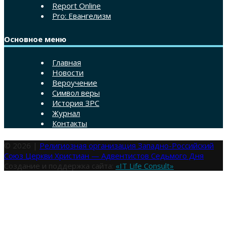
Report Online
Pro: Евангелизм
Основное меню
Главная
Новости
Вероучение
Символ веры
История ЗРС
Журнал
Контакты
© 2026 |
Религиозная организация Западно-Российский
Союз Церкви Христиан — Адвентистов Седьмого Дня
Создание и поддержка сайта:
«IT Life Consult»