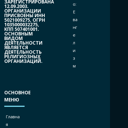
ЗАРЕГИСТРИРОВАНА
o:
12.09.2003.
ОРГАНИЗАЦИИ
Е
ПРИСВОЕНЫ ИНН
ва
5021009275, ОГРН
1035000032275,
нг
КПП 507401001.
ОСНОВНЫМ
е
ВИДОМ
л
ДЕЯТЕЛЬНОСТИ
ЯВЛЯЕТСЯ
и
ДЕЯТЕЛЬНОСТЬ
РЕЛИГИОЗНЫХ
з
ОРГАНИЗАЦИЙ.
м
ОСНОВНОЕ
МЕНЮ
Главна
я