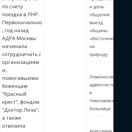
по счету
и день
поездка в ЛНР.
общения:
Первоначально
выезд
, год назад
общины
АДРА Москвы
«Восточная»
начинала
на
сотрудничать с
природу
организациям
и,
Ломоносовские
помогавшими
адвентисты
беженцам:
в
"Красный
Николаевской
крест", фондом
больнице
"Доктор Лиза",
а также
отвозила
Крещение