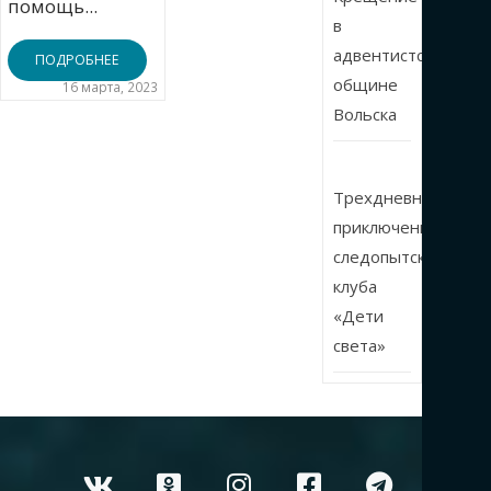
помощь...
в
адвентистской
ПОДРОБНЕЕ
общине
16 марта, 2023
Вольска
Трехдневные
приключения
следопытского
клуба
«Дети
света»