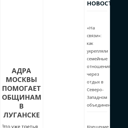
НОВОСТИ
«На
связи»:
как
укрепляли
семейные
отношения
АДРА
через
МОСКВЫ
отдых в
ПОМОГАЕТ
Северо-
ОБЩИНАМ
Западном
В
объединении
ЛУГАНСКЕ
Это уже третья
Крещение