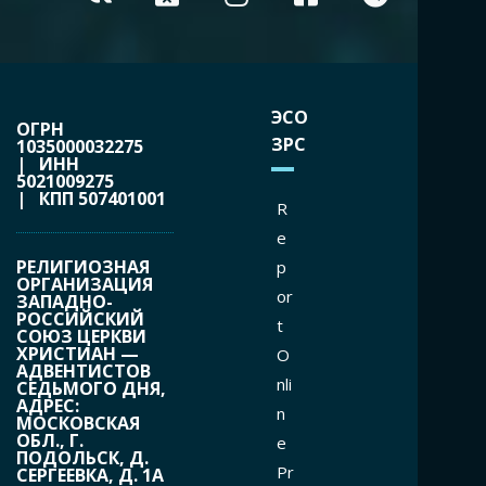
ЭСО
ОГРН
ЗРС
1035000032275
| ИНН
5021009275
| КПП 507401001
R
e
РЕЛИГИОЗНАЯ
p
ОРГАНИЗАЦИЯ
or
ЗАПАДНО-
РОССИЙСКИЙ
t
СОЮЗ ЦЕРКВИ
ХРИСТИАН —
O
АДВЕНТИСТОВ
nli
СЕДЬМОГО ДНЯ,
АДРЕС:
n
МОСКОВСКАЯ
ОБЛ., Г.
e
ПОДОЛЬСК, Д.
Pr
СЕРГЕЕВКА, Д. 1А