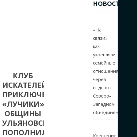
НОВОСТИ
«На
связи»:
как
укрепляли
семейные
отношения
КЛУБ
через
ИСКАТЕЛЕЙ
отдых в
ПРИКЛЮЧЕНИЙ
Северо-
«ЛУЧИКИ»
Западном
ОБЩИНЫ
объединении
УЛЬЯНОВСКА
ПОПОЛНИЛСЯ
Крещение