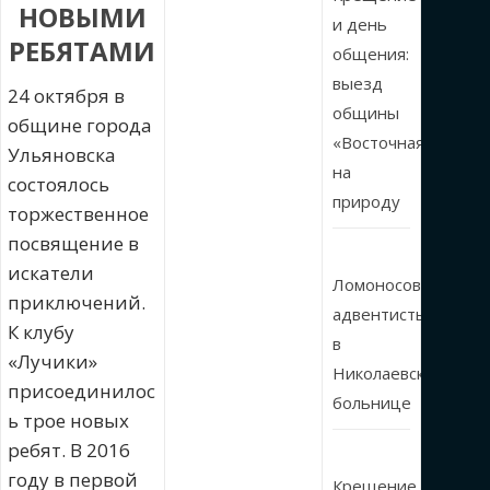
НОВЫМИ
и день
РЕБЯТАМИ
общения:
выезд
24 октября в
общины
общине города
«Восточная»
Ульяновска
на
состоялось
природу
торжественное
посвящение в
искатели
Ломоносовские
приключений.
адвентисты
К клубу
в
«Лучики»
Николаевской
присоединилос
больнице
ь трое новых
ребят. В 2016
году в первой
Крещение