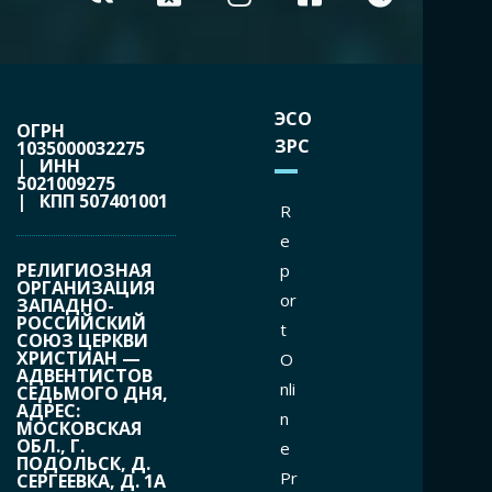
ЭСО
ОГРН
ЗРС
1035000032275
| ИНН
5021009275
| КПП 507401001
R
e
РЕЛИГИОЗНАЯ
p
ОРГАНИЗАЦИЯ
or
ЗАПАДНО-
РОССИЙСКИЙ
t
СОЮЗ ЦЕРКВИ
ХРИСТИАН —
O
АДВЕНТИСТОВ
nli
СЕДЬМОГО ДНЯ,
АДРЕС:
n
МОСКОВСКАЯ
ОБЛ., Г.
e
ПОДОЛЬСК, Д.
Pr
СЕРГЕЕВКА, Д. 1А