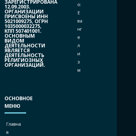
ЗАРЕГИСТРИРОВАНА
o:
12.09.2003.
ОРГАНИЗАЦИИ
Е
ПРИСВОЕНЫ ИНН
ва
5021009275, ОГРН
1035000032275,
нг
КПП 507401001.
ОСНОВНЫМ
е
ВИДОМ
л
ДЕЯТЕЛЬНОСТИ
ЯВЛЯЕТСЯ
и
ДЕЯТЕЛЬНОСТЬ
РЕЛИГИОЗНЫХ
з
ОРГАНИЗАЦИЙ.
м
ОСНОВНОЕ
МЕНЮ
Главна
я