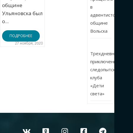
общине
в
Ульяновска был
адвентистской
о...
общине
Вольска
ПОДРОБНЕЕ
27 ноября, 2020
Трехдневные
приключения
следопытского
клуба
«Дети
света»