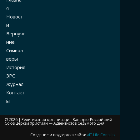
я
Новост
и
Вероуче
ние
Символ
веры
История
ЗРС
Журнал
Контакт
ы
© 2026 |
Религиозная организация Западно-Российский
Союз Церкви Христиан — Адвентистов Седьмого Дня
Создание и поддержка сайта:
«IT Life Consult»