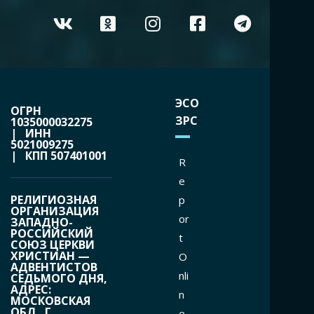
ЭСО
ОГРН
ЗРС
1035000032275
| ИНН
5021009275
| КПП 507401001
R
e
РЕЛИГИОЗНАЯ
p
ОРГАНИЗАЦИЯ
or
ЗАПАДНО-
РОССИЙСКИЙ
t
СОЮЗ ЦЕРКВИ
ХРИСТИАН —
O
АДВЕНТИСТОВ
nli
СЕДЬМОГО ДНЯ,
АДРЕС:
n
МОСКОВСКАЯ
ОБЛ., Г.
e