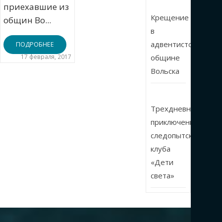
приехавшие из
Крещение
общин Во...
в
адвентистской
ПОДРОБНЕЕ
17 февраля, 2017
общине
Вольска
Трехдневные
приключения
следопытского
клуба
«Дети
света»