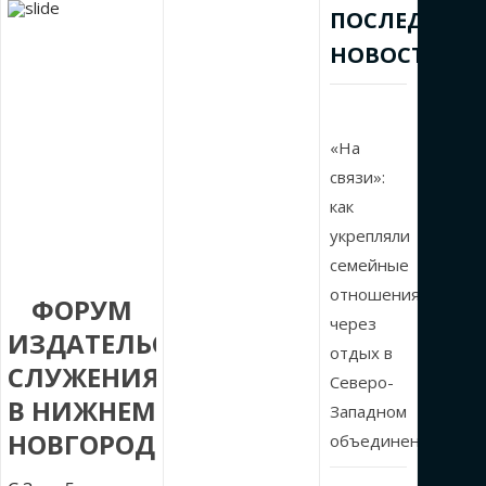
ПОСЛЕДНИЕ
НОВОСТИ
«На
связи»:
как
укрепляли
семейные
отношения
ФОРУМ
через
ИЗДАТЕЛЬСКОГО
отдых в
СЛУЖЕНИЯ
Северо-
В НИЖНЕМ
Западном
НОВГОРОДЕ
объединении