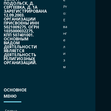
ПОДОЛЬСК, Д.
Pr
СЕРГЕЕВКА, Д. 1А
ЗАРЕГИСТРИРОВАНА
o:
12.09.2003.
ОРГАНИЗАЦИИ
Е
ПРИСВОЕНЫ ИНН
ва
5021009275, ОГРН
1035000032275,
нг
КПП 507401001.
ОСНОВНЫМ
е
ВИДОМ
л
ДЕЯТЕЛЬНОСТИ
ЯВЛЯЕТСЯ
и
ДЕЯТЕЛЬНОСТЬ
РЕЛИГИОЗНЫХ
з
ОРГАНИЗАЦИЙ.
м
ОСНОВНОЕ
МЕНЮ
Главна