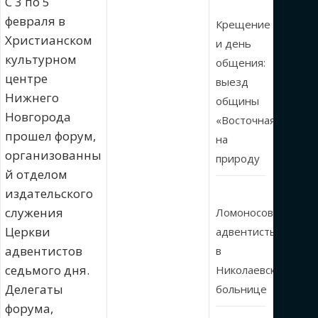
С 3 по 5
февраля в
Крещение
Христианском
и день
культурном
общения:
центре
выезд
Нижнего
общины
Новгорода
«Восточная»
прошел форум,
на
организованны
природу
й отделом
издательского
служения
Ломоносовские
Церкви
адвентисты
адвентистов
в
седьмого дня.
Николаевской
Делегаты
больнице
форума,