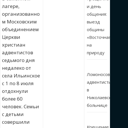
лагере,
и день
организованно
общения:
м Московским
выезд
объединением
общины
Церкви
«Восточная»
христиан
на
адвентистов
природу
седьмого дня
недалеко от
Ломоносовские
села Ильинское
адвентисты
с 1 по 8 июля
в
отдохнули
Николаевской
более 60
больнице
человек. Семьи
с детьми
совершили
Крещение