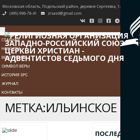
Московская область, Подольский район, деревня Сергеевка, 1а
(495) 996-78-41
zrsasd@gmail.com
TOGGLE
NAVIGATION
ГЛАВНАЯ
НОВОСТИ
ВЕРОУЧЕНИЕ
СИМВОЛ ВЕРЫ
ИСТОРИЯ ЗРС
ЖУРНАЛ
КОНТАКТЫ
МЕТКА:ИЛЬИНСКОЕ
ПОСЛЕДНИЕ