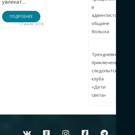
увлекат...
в
адвентистской
ПОДРОБНЕЕ
общине
13 июля, 2018
Вольска
Трехдневные
приключения
следопытского
клуба
«Дети
света»