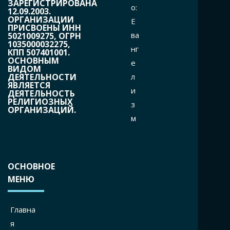
ЗАРЕГИСТРИРОВАНА
o:
12.09.2003.
ОРГАНИЗАЦИИ
Е
ПРИСВОЕНЫ ИНН
ва
5021009275, ОГРН
1035000032275,
нг
КПП 507401001.
ОСНОВНЫМ
е
ВИДОМ
л
ДЕЯТЕЛЬНОСТИ
ЯВЛЯЕТСЯ
и
ДЕЯТЕЛЬНОСТЬ
РЕЛИГИОЗНЫХ
з
ОРГАНИЗАЦИЙ.
м
ОСНОВНОЕ
МЕНЮ
Главна
я