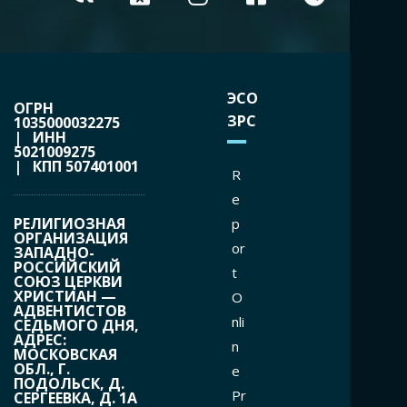
ЭСО
ОГРН
ЗРС
1035000032275
| ИНН
5021009275
| КПП 507401001
R
e
РЕЛИГИОЗНАЯ
p
ОРГАНИЗАЦИЯ
or
ЗАПАДНО-
РОССИЙСКИЙ
t
СОЮЗ ЦЕРКВИ
ХРИСТИАН —
O
АДВЕНТИСТОВ
nli
СЕДЬМОГО ДНЯ,
АДРЕС:
n
МОСКОВСКАЯ
ОБЛ., Г.
e
ПОДОЛЬСК, Д.
Pr
СЕРГЕЕВКА, Д. 1А