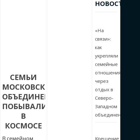
НОВОСТИ
«На
связи»:
как
укрепляли
семейные
отношения
СЕМЬИ
через
МОСКОВСКОГО
отдых в
ОБЪЕДИНЕНИЯ
Северо-
ПОБЫВАЛИ
Западном
В
объединении
КОСМОСЕ
В семейном
Крещение