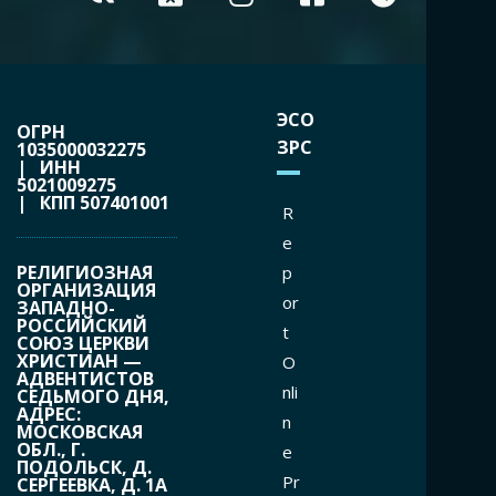
ЭСО
ОГРН
ЗРС
1035000032275
| ИНН
5021009275
| КПП 507401001
R
e
РЕЛИГИОЗНАЯ
p
ОРГАНИЗАЦИЯ
or
ЗАПАДНО-
РОССИЙСКИЙ
t
СОЮЗ ЦЕРКВИ
ХРИСТИАН —
O
АДВЕНТИСТОВ
nli
СЕДЬМОГО ДНЯ,
АДРЕС:
n
МОСКОВСКАЯ
ОБЛ., Г.
e
ПОДОЛЬСК, Д.
Pr
СЕРГЕЕВКА, Д. 1А