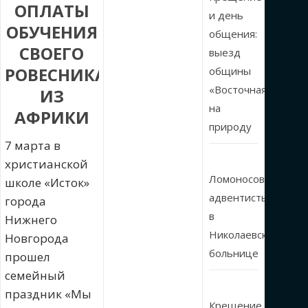
ОПЛАТЫ
и день
ОБУЧЕНИЯ
общения:
СВОЕГО
выезд
РОВЕСНИКА
общины
«Восточная»
ИЗ
на
АФРИКИ
природу
7 марта в
христианской
Ломоносовские
школе «Исток»
адвентисты
города
в
Нижнего
Николаевской
Новгорода
больнице
прошел
семейный
праздник «Мы
Крещение