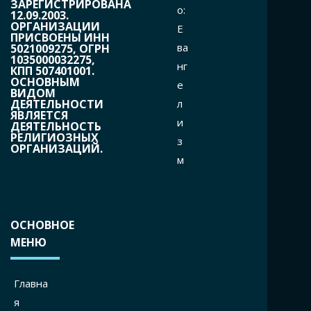
ЗАРЕГИСТРИРОВАНА
o:
12.09.2003.
ОРГАНИЗАЦИИ
Е
ПРИСВОЕНЫ ИНН
ва
5021009275, ОГРН
1035000032275,
нг
КПП 507401001.
ОСНОВНЫМ
е
ВИДОМ
л
ДЕЯТЕЛЬНОСТИ
ЯВЛЯЕТСЯ
и
ДЕЯТЕЛЬНОСТЬ
РЕЛИГИОЗНЫХ
з
ОРГАНИЗАЦИЙ.
м
ОСНОВНОЕ
МЕНЮ
Главна
я