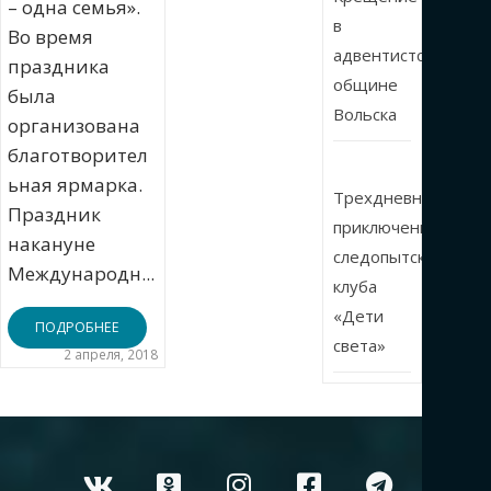
– одна семья».
в
Во время
адвентистской
праздника
общине
была
Вольска
организована
благотворител
ьная ярмарка.
Трехдневные
Праздник
приключения
накануне
следопытского
Международн...
клуба
«Дети
ПОДРОБНЕЕ
света»
2 апреля, 2018