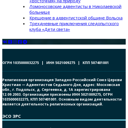
«Восточная» на природу
Ломоносовские адвентисты в Николаевской
больнице
Крещение в адвентистской общине Вольска
Трехдневные приключения следопытского
клуба «Дети света»
ОГРН 1035000032275 | ИНН 5021009275 | КПП 507401001
Религиозная организация Западно-Российский Союз Церкви
Христиан — Адвентистов Седьмого Дня, адрес: Московская
обл., г. Подольск, д. Сергеевка, д. 1А зарегистрирована
12.09.2003. Организации присвоены ИНН 5021009275, ОГРН
1035000032275, КПП 507401001. Основным видом деятельности
является деятельность религиозных организаций.
ЭСО ЗРС