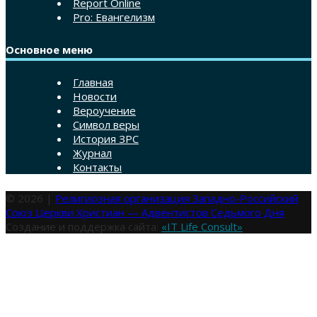
Report Online
Pro: Евангелизм
Основное меню
Главная
Новости
Вероучение
Символ веры
История ЗРС
Журнал
Контакты
© 2026 |
Религиозная организация Западно-Российский
Союз Церкви Христиан — Адвентистов Седьмого Дня
Создание и поддержка сайта:
«IT Life Consult»