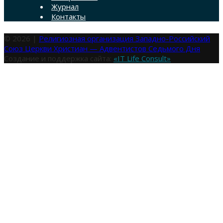
Журнал
Контакты
© 2026 |
Религиозная организация Западно-Российский
Союз Церкви Христиан — Адвентистов Седьмого Дня
Создание и поддержка сайта:
«IT Life Consult»