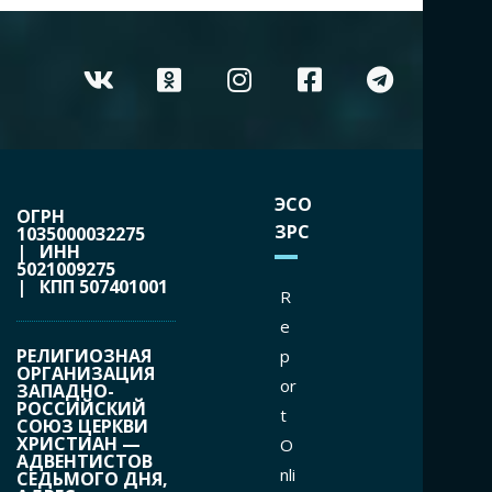
ЭСО
ОГРН
ЗРС
1035000032275
| ИНН
5021009275
| КПП 507401001
R
e
РЕЛИГИОЗНАЯ
p
ОРГАНИЗАЦИЯ
or
ЗАПАДНО-
РОССИЙСКИЙ
t
СОЮЗ ЦЕРКВИ
ХРИСТИАН —
O
АДВЕНТИСТОВ
nli
СЕДЬМОГО ДНЯ,