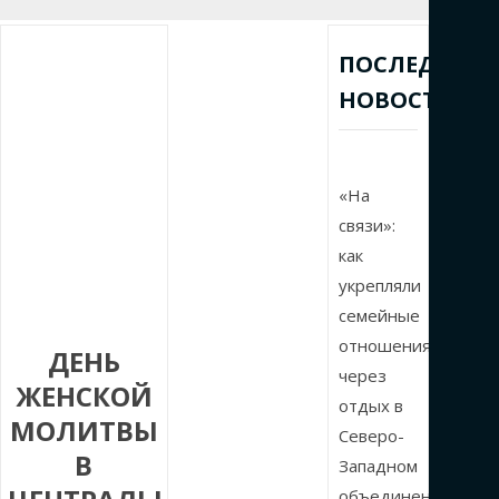
ПОСЛЕДНИЕ
НОВОСТИ
«На
связи»:
как
укрепляли
семейные
отношения
ДЕНЬ
через
ЖЕНСКОЙ
отдых в
МОЛИТВЫ
Северо-
В
Западном
объединении