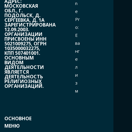
АДРЕС:
n
МОСКОВСКАЯ
ОБЛ., Г.
e
ПОДОЛЬСК, Д.
Pr
СЕРГЕЕВКА, Д. 1А
ЗАРЕГИСТРИРОВАНА
o:
12.09.2003.
ОРГАНИЗАЦИИ
Е
ПРИСВОЕНЫ ИНН
ва
5021009275, ОГРН
1035000032275,
нг
КПП 507401001.
ОСНОВНЫМ
е
ВИДОМ
л
ДЕЯТЕЛЬНОСТИ
ЯВЛЯЕТСЯ
и
ДЕЯТЕЛЬНОСТЬ
РЕЛИГИОЗНЫХ
з
ОРГАНИЗАЦИЙ.
м
ОСНОВНОЕ
МЕНЮ