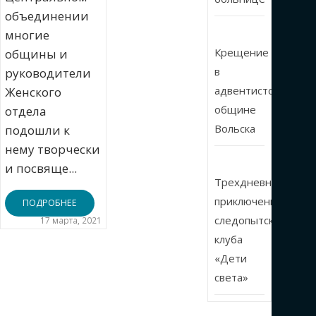
объединении
многие
Крещение
общины и
в
руководители
адвентистской
Женского
общине
отдела
Вольска
подошли к
нему творчески
и посвяще...
Трехдневные
приключения
ПОДРОБНЕЕ
следопытского
17 марта, 2021
клуба
«Дети
света»