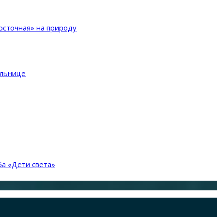
сточная» на природу
ольнице
а «Дети света»