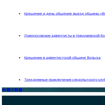
Крещение и день общения: выезд общины «Во
Ломоносовские адвентисты в Николаевской б
Крещение в адвентистской общине Вольска
Трехдневные приключения следопытского клуб