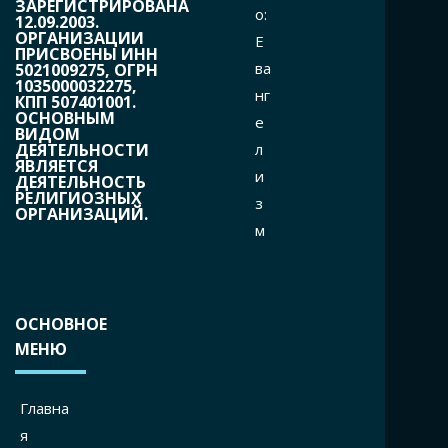
ЗАРЕГИСТРИРОВАНА
o:
12.09.2003.
ОРГАНИЗАЦИИ
Е
ПРИСВОЕНЫ ИНН
ва
5021009275, ОГРН
1035000032275,
нг
КПП 507401001.
ОСНОВНЫМ
е
ВИДОМ
л
ДЕЯТЕЛЬНОСТИ
ЯВЛЯЕТСЯ
и
ДЕЯТЕЛЬНОСТЬ
РЕЛИГИОЗНЫХ
з
ОРГАНИЗАЦИЙ.
м
ОСНОВНОЕ
МЕНЮ
Главна
я