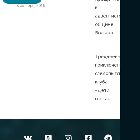
8 октября, 2016
в
адвентистской
общине
Вольска
Трехдневные
приключения
следопытского
клуба
«Дети
света»