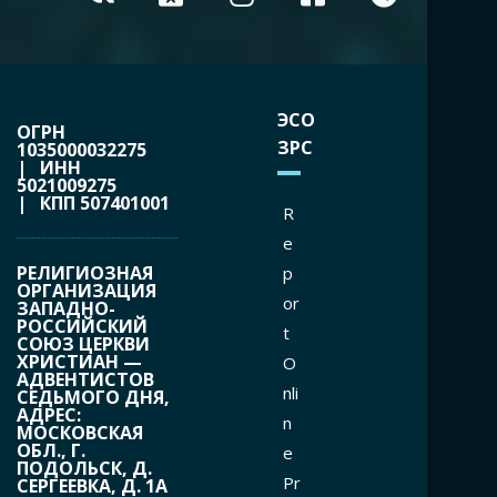
ЭСО
ОГРН
ЗРС
1035000032275
| ИНН
5021009275
| КПП 507401001
R
e
РЕЛИГИОЗНАЯ
p
ОРГАНИЗАЦИЯ
or
ЗАПАДНО-
РОССИЙСКИЙ
t
СОЮЗ ЦЕРКВИ
ХРИСТИАН —
O
АДВЕНТИСТОВ
nli
СЕДЬМОГО ДНЯ,
АДРЕС:
n
МОСКОВСКАЯ
ОБЛ., Г.
e
ПОДОЛЬСК, Д.
Pr
СЕРГЕЕВКА, Д. 1А