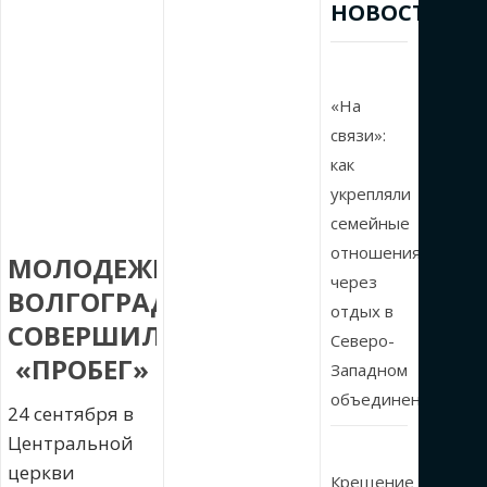
НОВОСТИ
«На
связи»:
как
укрепляли
семейные
отношения
МОЛОДЕЖЬ
через
ВОЛГОГРАДА
отдых в
СОВЕРШИЛА
Северо-
«ПРОБЕГ»
Западном
объединении
24 сентября в
Центральной
церкви
Крещение