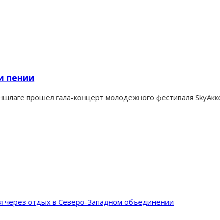
и пении
аншлаге прошел гала-концерт молодежного фестиваля SkyАк
ия через отдых в Северо-Западном объединении