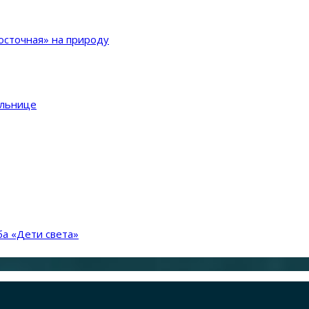
сточная» на природу
ольнице
а «Дети света»