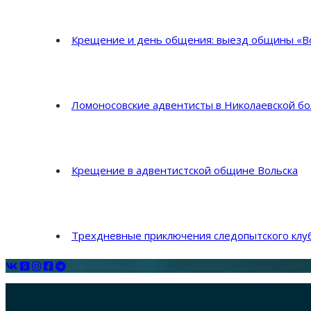
Крещение и день общения: выезд общины «Во
Ломоносовские адвентисты в Николаевской б
Крещение в адвентистской общине Вольска
Трехдневные приключения следопытского клуб