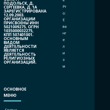
ПОДОЛЬСК, Д.
Pr
СЕРГЕЕВКА, Д. 1А
ЗАРЕГИСТРИРОВАНА
o:
12.09.2003.
ОРГАНИЗАЦИИ
Е
ПРИСВОЕНЫ ИНН
ва
5021009275, ОГРН
1035000032275,
нг
КПП 507401001.
ОСНОВНЫМ
е
ВИДОМ
л
ДЕЯТЕЛЬНОСТИ
ЯВЛЯЕТСЯ
и
ДЕЯТЕЛЬНОСТЬ
РЕЛИГИОЗНЫХ
з
ОРГАНИЗАЦИЙ.
м
ОСНОВНОЕ
МЕНЮ
Главна