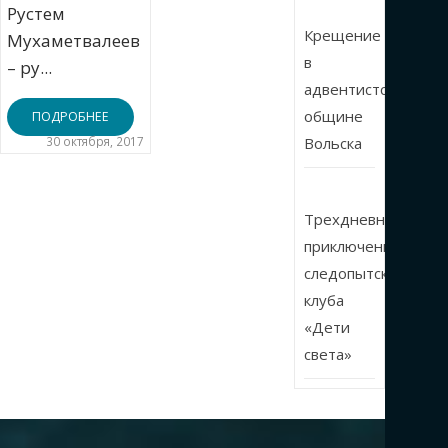
Рустем
Крещение
Мухаметвалеев
в
– ру...
адвентистской
общине
ПОДРОБНЕЕ
30 октября, 2017
Вольска
Трехдневные
приключения
следопытского
клуба
«Дети
света»