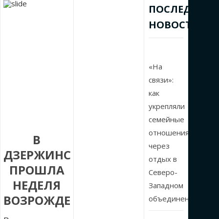
ПОСЛЕДНИЕ
НОВОСТИ
«На
связи»:
как
укрепляли
семейные
отношения
В
через
ДЗЕРЖИНСКЕ
отдых в
ПРОШЛА
Северо-
НЕДЕЛЯ
Западном
ВОЗРОЖДЕНИЯ
объединении