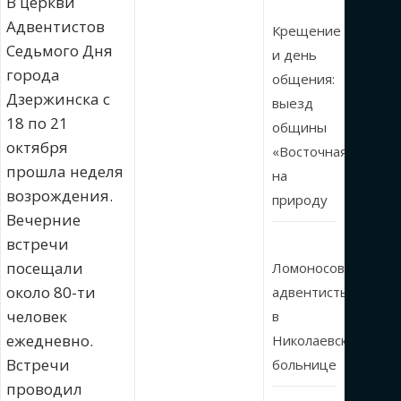
В церкви
Адвентистов
Крещение
Седьмого Дня
и день
города
общения:
Дзержинска с
выезд
18 по 21
общины
октября
«Восточная»
прошла неделя
на
возрождения.
природу
Вечерние
встречи
посещали
Ломоносовские
около 80-ти
адвентисты
человек
в
ежедневно.
Николаевской
Встречи
больнице
проводил