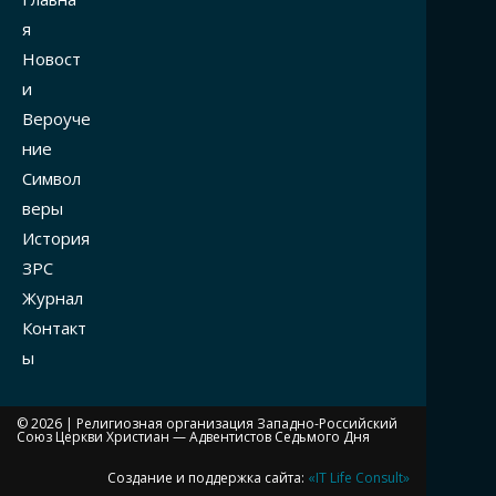
я
Новост
и
Вероуче
ние
Символ
веры
История
ЗРС
Журнал
Контакт
ы
© 2026 |
Религиозная организация Западно-Российский
Союз Церкви Христиан — Адвентистов Седьмого Дня
Создание и поддержка сайта:
«IT Life Consult»