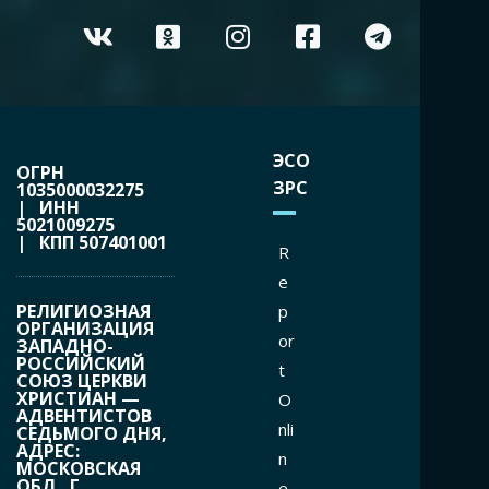
ЭСО
ОГРН
ЗРС
1035000032275
| ИНН
5021009275
| КПП 507401001
R
e
РЕЛИГИОЗНАЯ
p
ОРГАНИЗАЦИЯ
or
ЗАПАДНО-
РОССИЙСКИЙ
t
СОЮЗ ЦЕРКВИ
ХРИСТИАН —
O
АДВЕНТИСТОВ
nli
СЕДЬМОГО ДНЯ,
АДРЕС:
n
МОСКОВСКАЯ
ОБЛ., Г.
e