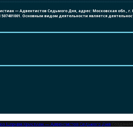
иан — Адвентистов Седьмого Дня, адрес: Московская обл., г. Под
ПП 507401001. Основным видом деятельности является деятельно
оюз Церкви Христиан — Адвентистов Седьмого Дня
Создание