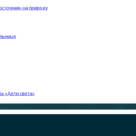
сточная» на природу
ольнице
а «Дети света»