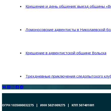
Крещение и день общения: выезд общины «Во
Ломоносовские адвентисты в Николаевской б
Крещение в адвентистской общине Вольска
Трехдневные приключения следопытского клуб
ОГРН 1035000032275 | ИНН 5021009275 | КПП 507401001