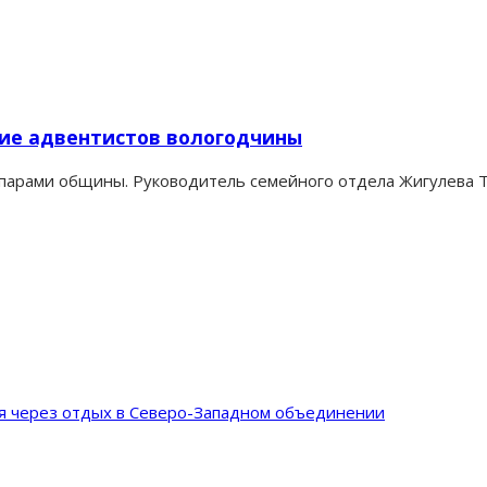
ние адвентистов вологодчины
арами общины. Руководитель семейного отдела Жигулева Та
ия через отдых в Северо-Западном объединении