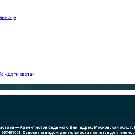
ольнице
а «Дети света»
иан — Адвентистов Седьмого Дня, адрес: Московская обл., г. Под
ПП 507401001. Основным видом деятельности является деятельно