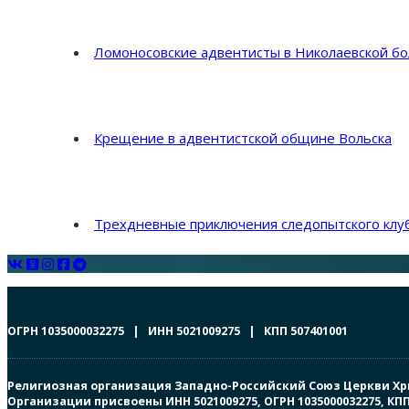
Ломоносовские адвентисты в Николаевской б
Крещение в адвентистской общине Вольска
Трехдневные приключения следопытского клуб
ОГРН 1035000032275 | ИНН 5021009275 | КПП 507401001
Религиозная организация Западно-Российский Союз Церкви Христ
Организации присвоены ИНН 5021009275, ОГРН 1035000032275, К