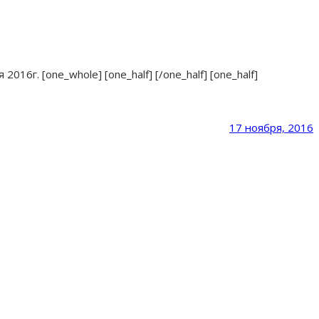
16г. [one_whole] [one_half] [/one_half] [one_half]
17 ноября, 2016