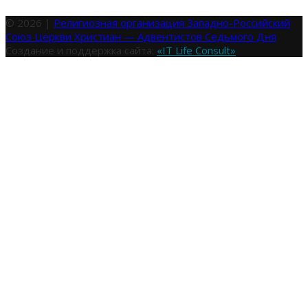
© 2026 |
Религиозная организация Западно-Российский
Союз Церкви Христиан — Адвентистов Седьмого Дня
Создание и поддержка сайта:
«IT Life Consult»