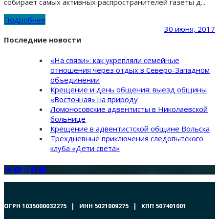
собирает самых активных распространителей газеты д...
Подробнее
30 июня, 2017
Последние новости
«На связи»: как укрепляли семейные
отношения через отдых в Северо-Западном
объединении
Крещение и день общения: выезд общины
«Восточная» на природу
Ломоносовские адвентисты в Николаевской
больнице
Крещение в адвентистской общине Вольска
Трехдневные приключения следопытского
клуба «Дети света»
ОГРН 1035000032275 | ИНН 5021009275 | КПП 507401001