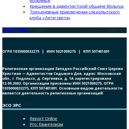
больнице
Крещение в адвентистской общине Вольска
Трехдневные приключения следопытского
клуба «Дети света»
ОГРН 1035000032275 | ИНН 5021009275 | КПП 507401001
Религиозная организация Западно-Российский Союз Церкви
Христиан — Адвентистов Седьмого Дня, адрес: Московская
обл., г. Подольск, д. Сергеевка, д. 1А зарегистрирована
12.09.2003. Организации присвоены ИНН 5021009275, ОГРН
1035000032275, КПП 507401001. Основным видом деятельности
является деятельность религиозных организаций.
ЭСО ЗРС
Report Online
Pro: Евангелизм