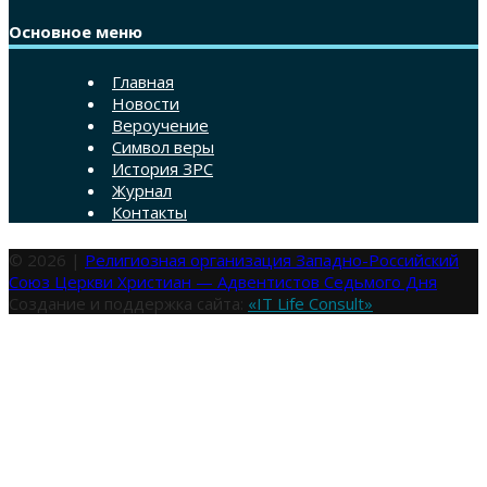
Основное меню
Главная
Новости
Вероучение
Символ веры
История ЗРС
Журнал
Контакты
© 2026 |
Религиозная организация Западно-Российский
Союз Церкви Христиан — Адвентистов Седьмого Дня
Создание и поддержка сайта:
«IT Life Consult»