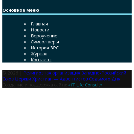
Основное меню
Главная
Новости
Вероучение
Символ веры
История ЗРС
Журнал
Контакты
© 2026 |
Религиозная организация Западно-Российский
Союз Церкви Христиан — Адвентистов Седьмого Дня
Создание и поддержка сайта:
«IT Life Consult»