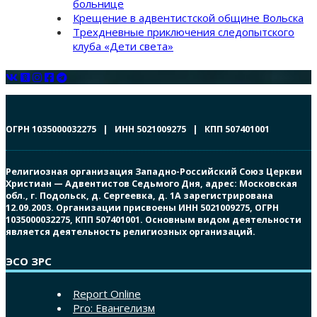
больнице
Крещение в адвентистской общине Вольска
Трехдневные приключения следопытского
клуба «Дети света»
ОГРН 1035000032275 | ИНН 5021009275 | КПП 507401001
Религиозная организация Западно-Российский Союз Церкви
Христиан — Адвентистов Седьмого Дня, адрес: Московская
обл., г. Подольск, д. Сергеевка, д. 1А зарегистрирована
12.09.2003. Организации присвоены ИНН 5021009275, ОГРН
1035000032275, КПП 507401001. Основным видом деятельности
является деятельность религиозных организаций.
ЭСО ЗРС
Report Online
Pro: Евангелизм