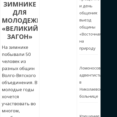
ЗИМНИКЕ
и день
ДЛЯ
общения:
МОЛОДЕЖИ
выезд
«ВЕЛИКИЙ
общины
«Восточная»
ЗАГОН»
на
На зимнике
природу
побывали 50
человек из
разных общин
Ломоносовские
Волго-Вятского
адвентисты
объединения. В
в
молодые годы
Николаевской
хочется
больнице
участвовать во
многом,
Крещение