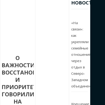
НОВОСТИ
«На
связи»:
как
укрепляли
семейные
отношения
О
через
ВАЖНОСТИ
отдых в
ВОССТАНОВЛЕНИЯ
Северо-
И
Западном
ПРИОРИТЕТАХ
объединении
ГОВОРИЛИ
НА
Крещение