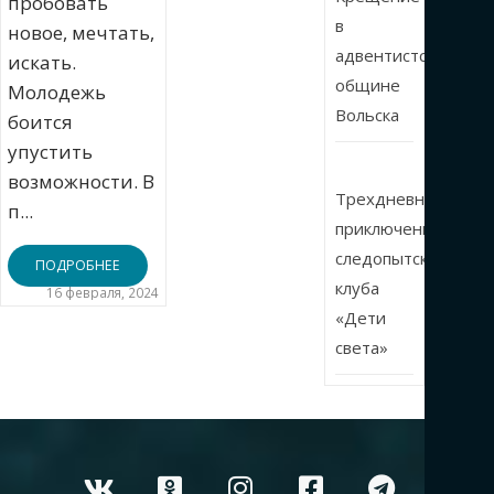
пробовать
в
новое, мечтать,
адвентистской
искать.
общине
Молодежь
Вольска
боится
упустить
возможности. В
Трехдневные
п...
приключения
следопытского
ПОДРОБНЕЕ
клуба
16 февраля, 2024
«Дети
света»