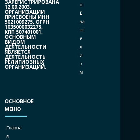
ЗАРЕГИСТРИРОВАНА
o:
12.09.2003.
ОРГАНИЗАЦИИ
Е
ПРИСВОЕНЫ ИНН
ва
5021009275, ОГРН
1035000032275,
нг
КПП 507401001.
ОСНОВНЫМ
е
ВИДОМ
л
ДЕЯТЕЛЬНОСТИ
ЯВЛЯЕТСЯ
и
ДЕЯТЕЛЬНОСТЬ
РЕЛИГИОЗНЫХ
з
ОРГАНИЗАЦИЙ.
м
ОСНОВНОЕ
МЕНЮ
Главна
я