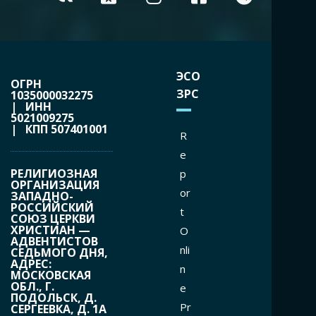
ЭСО
ОГРН
ЗРС
1035000032275
| ИНН
5021009275
| КПП 507401001
R
e
РЕЛИГИОЗНАЯ
p
ОРГАНИЗАЦИЯ
or
ЗАПАДНО-
РОССИЙСКИЙ
t
СОЮЗ ЦЕРКВИ
ХРИСТИАН —
O
АДВЕНТИСТОВ
nli
СЕДЬМОГО ДНЯ,
АДРЕС:
n
МОСКОВСКАЯ
ОБЛ., Г.
e
ПОДОЛЬСК, Д.
Pr
СЕРГЕЕВКА, Д. 1А