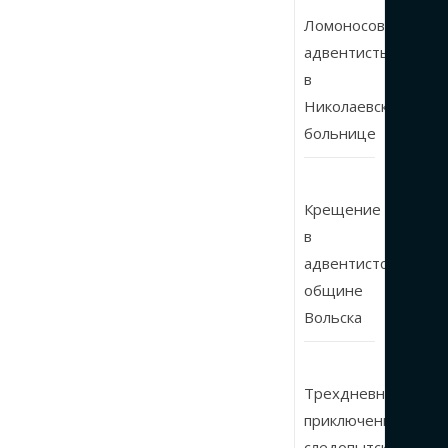
Ломоносовские
адвентисты
в
Николаевской
больнице
Крещение
в
адвентистской
общине
Вольска
Трехдневные
приключения
следопытского