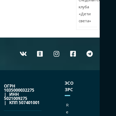
клуба
«Дети
света»
ЭСО
ОГРН
ЗРС
1035000032275
| ИНН
5021009275
| КПП 507401001
R
e