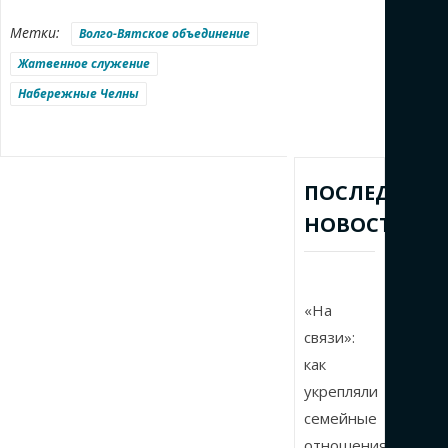
Метки:
Волго-Вятское объединение
Жатвенное служение
Набережные Челны
ПОСЛЕДНИЕ
НОВОСТИ
«На
связи»:
как
укрепляли
семейные
отношения