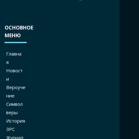
ОСНОВНОЕ
МЕНЮ
Главна
я
Новост
и
Вероуче
ние
Символ
веры
История
ЗРС
Журнал