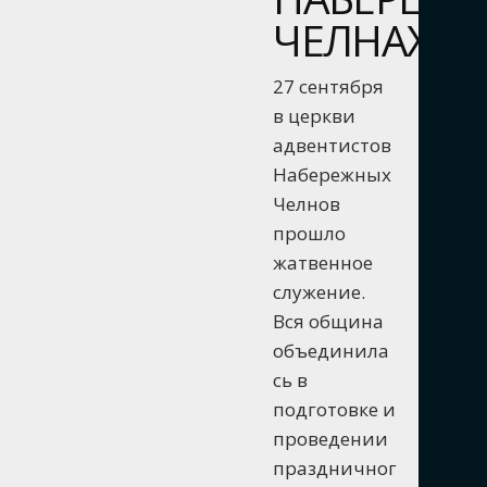
ЧЕЛНАХ
27 сентября
в церкви
адвентистов
Набережных
Челнов
прошло
жатвенное
служение.
Вся община
объединила
сь в
подготовке и
проведении
праздничног