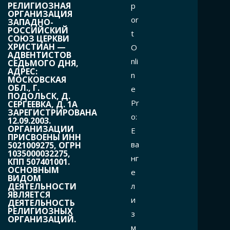
РЕЛИГИОЗНАЯ
p
ОРГАНИЗАЦИЯ
or
ЗАПАДНО-
РОССИЙСКИЙ
t
СОЮЗ ЦЕРКВИ
ХРИСТИАН —
O
АДВЕНТИСТОВ
nli
СЕДЬМОГО ДНЯ,
АДРЕС:
n
МОСКОВСКАЯ
ОБЛ., Г.
e
ПОДОЛЬСК, Д.
Pr
СЕРГЕЕВКА, Д. 1А
ЗАРЕГИСТРИРОВАНА
o:
12.09.2003.
ОРГАНИЗАЦИИ
Е
ПРИСВОЕНЫ ИНН
ва
5021009275, ОГРН
1035000032275,
нг
КПП 507401001.
ОСНОВНЫМ
е
ВИДОМ
л
ДЕЯТЕЛЬНОСТИ
ЯВЛЯЕТСЯ
и
ДЕЯТЕЛЬНОСТЬ
РЕЛИГИОЗНЫХ
з
ОРГАНИЗАЦИЙ.
м