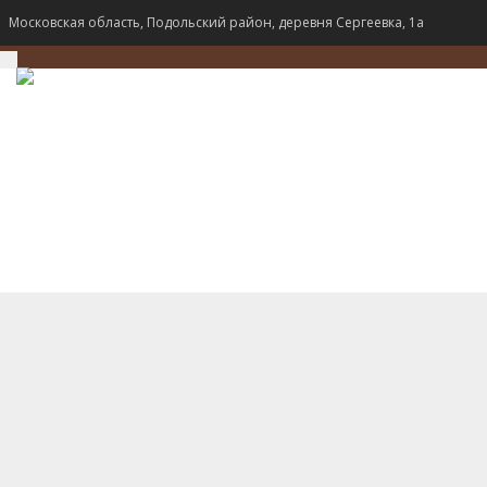
Московская область, Подольский район, деревня Сергеевка, 1а
TOGGLE
NAVIGATION