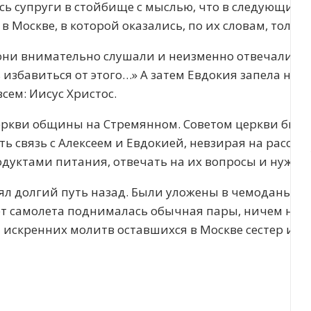
ь супруги в стойбище с мыслью, что в следующий р
 в Москве, в которой оказались, по их словам, толь
они внимательно слушали и неизменно отвечали: «Д
избавиться от этого…» А затем Евдокия запела на св
сем: Иисус Христос.
еркви общины на Стремянном. Советом церкви было
 связь с Алексеем и Евдокией, невзирая на рассто
одуктами питания, отвечать на их вопросы и нужды
л долгий путь назад. Были уложены в чемоданы яр
т самолета поднималась обычная пары, ничем не 
 искренних молитв оставшихся в Москве сестер и б