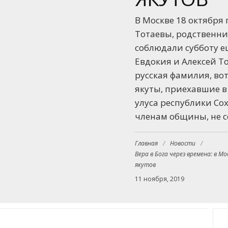
В Москве 18 октября
Тотаевы, родственни
соблюдали субботу е
Евдокия и Алексей Т
русская фамилия, во
якуты, приехавшие в
улуса республики Сох
членам общины, не с
Главная
/
Новости
/
Вера в Бога через времена: в М
якутов
11 ноября, 2019