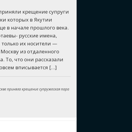
 приняли крещение супруги
ки которых в Якутии
ще в начале прошлого века.
отаевы- русские имена,
т только их носители —
 Москву из отдаленного
а. То, что они рассказали
овсем вписывается […]
оскве приняла крещение супружеская пара