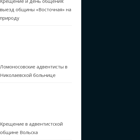
Крещение и день общения:
аз уж точно
выезд общины «Восточная» на
ко чудом Божьим.
природу
а, соблюдаем. Да,
оем языке, и в
 предложено, а
яния. Посылать им
Ломоносовские адвентисты в
.
Николаевской больнице
кие,
отличающаяся от
ратьев обретенной
Крещение в адвентистской
Геннадий Фомин
общине Вольска