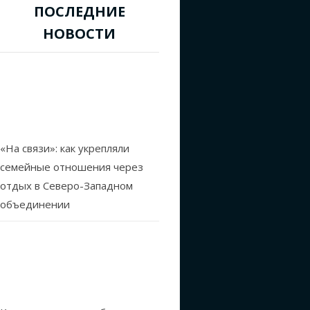
ПОСЛЕДНИЕ
и субботу еще в
НОВОСТИ
ехавшие в Москву
х истории ни
рого бы вышел
«На связи»: как укрепляли
ым они могут жить
семейные отношения через
 к ним прибыли
отдых в Северо-Западном
 знала, что по
объединении
ее символом
окия разыскали
орые помогли им