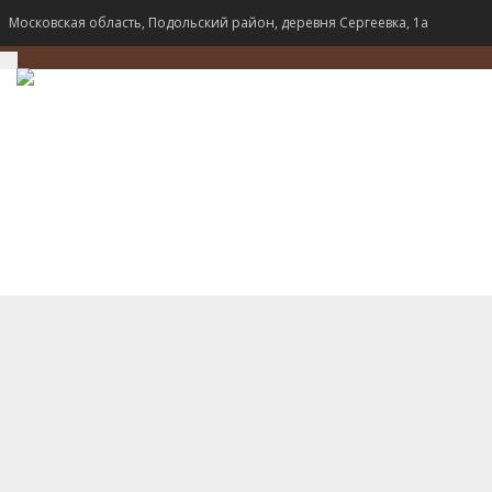
Московская область, Подольский район, деревня Сергеевка, 1а
TOGGLE
NAVIGATION