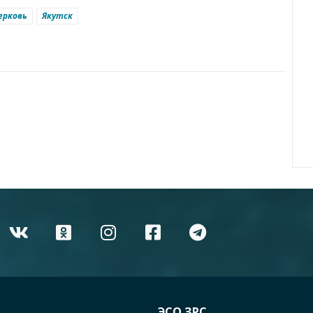
ерковь
Якутск
ЭСО ЗРС