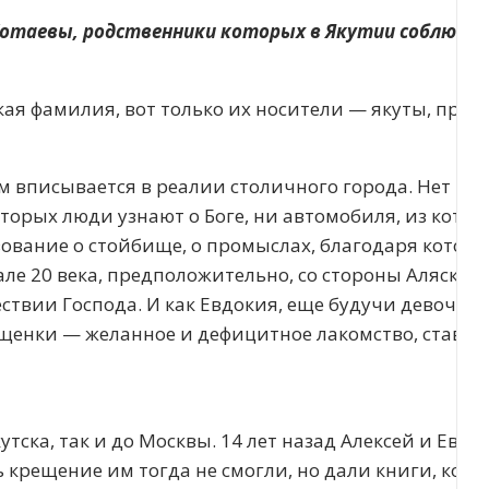
 Тотаевы, родственники которых в Якутии соблюдал
ская фамилия, вот только их носители — якуты, при
м вписывается в реалии столичного города. Нет в и
орых люди узнают о Боге, ни автомобиля, из кото
вование о стойбище, о промыслах, благодаря котор
ачале 20 века, предположительно, со стороны Аляски
твии Господа. И как Евдокия, еще будучи девочкой,
гущенки — желанное и дефицитное лакомство, ставш
утска, так и до Москвы. 14 лет назад Алексей и Евд
ь крещение им тогда не смогли, но дали книги, кот