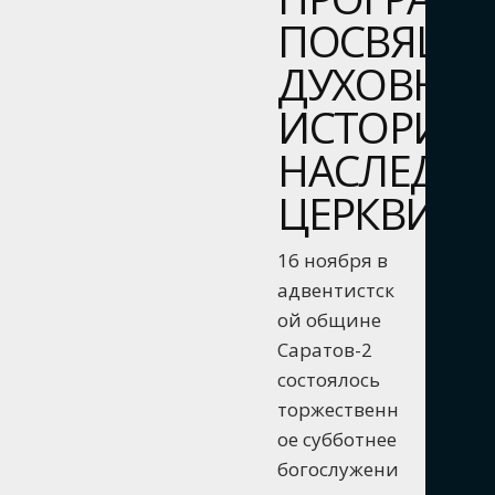
ПОСВЯЩЁ
ДУХОВНО-
ИСТОРИЧ
НАСЛЕДИ
ЦЕРКВИ
16 ноября в
адвентистск
ой общине
Саратов-2
состоялось
торжественн
ое субботнее
богослужени