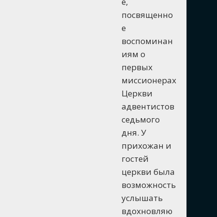
е,
посвященно
е
воспоминан
иям о
первых
миссионерах
Церкви
адвентистов
седьмого
дня. У
прихожан и
гостей
церкви была
возможность
услышать
вдохновляю