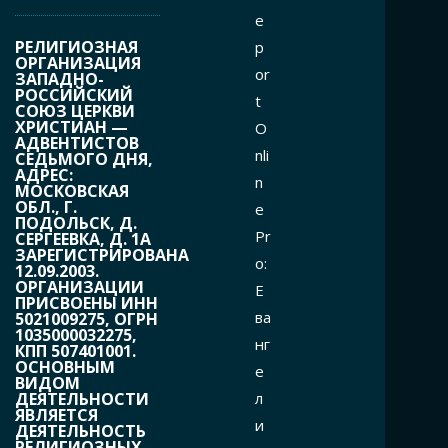
e
РЕЛИГИОЗНАЯ
p
ОРГАНИЗАЦИЯ
or
ЗАПАДНО-
РОССИЙСКИЙ
t
СОЮЗ ЦЕРКВИ
ХРИСТИАН —
O
АДВЕНТИСТОВ
nli
СЕДЬМОГО ДНЯ,
АДРЕС:
n
МОСКОВСКАЯ
ОБЛ., Г.
e
ПОДОЛЬСК, Д.
Pr
СЕРГЕЕВКА, Д. 1А
ЗАРЕГИСТРИРОВАНА
o:
12.09.2003.
ОРГАНИЗАЦИИ
Е
ПРИСВОЕНЫ ИНН
ва
5021009275, ОГРН
1035000032275,
нг
КПП 507401001.
ОСНОВНЫМ
е
ВИДОМ
л
ДЕЯТЕЛЬНОСТИ
ЯВЛЯЕТСЯ
и
ДЕЯТЕЛЬНОСТЬ
РЕЛИГИОЗНЫХ