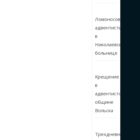
Ломоносовские
адвентисты
в
Николаевской
больнице
Крещение
в
адвентистской
общине
Вольска
Трехдневные