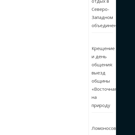
отдых в
Северо-
Западном
объединении
Крещение
и день
общения:
выезд
общины
«Восточная»
на
природу
Ломоносовские