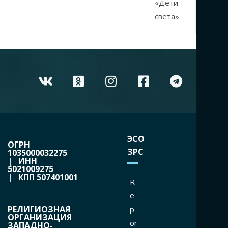
«Дети
света»
ЭСО
ОГРН
ЗРС
1035000032275
| ИНН
5021009275
| КПП 507401001
R
e
РЕЛИГИОЗНАЯ
p
ОРГАНИЗАЦИЯ
or
ЗАПАДНО-