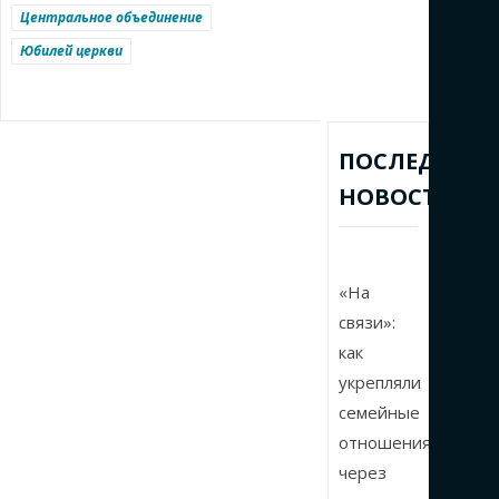
Центральное объединение
Юбилей церкви
ПОСЛЕДНИЕ
НОВОСТИ
«На
связи»:
как
укрепляли
семейные
отношения
через