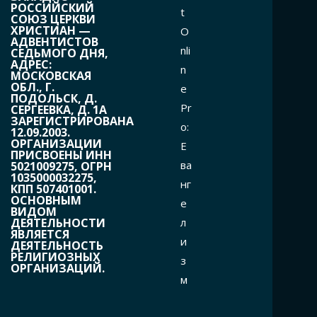
РОССИЙСКИЙ
t
СОЮЗ ЦЕРКВИ
ХРИСТИАН —
O
АДВЕНТИСТОВ
nli
СЕДЬМОГО ДНЯ,
АДРЕС:
n
МОСКОВСКАЯ
ОБЛ., Г.
e
ПОДОЛЬСК, Д.
Pr
СЕРГЕЕВКА, Д. 1А
ЗАРЕГИСТРИРОВАНА
o:
12.09.2003.
ОРГАНИЗАЦИИ
Е
ПРИСВОЕНЫ ИНН
ва
5021009275, ОГРН
1035000032275,
нг
КПП 507401001.
ОСНОВНЫМ
е
ВИДОМ
л
ДЕЯТЕЛЬНОСТИ
ЯВЛЯЕТСЯ
и
ДЕЯТЕЛЬНОСТЬ
РЕЛИГИОЗНЫХ
з
ОРГАНИЗАЦИЙ.
м