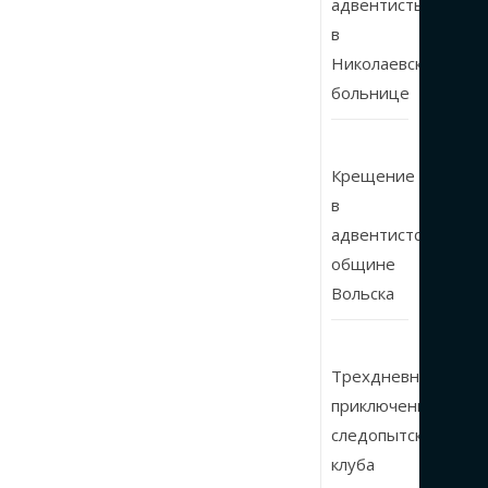
адвентисты
в
Николаевской
больнице
Крещение
в
адвентистской
общине
Вольска
Трехдневные
приключения
следопытского
клуба