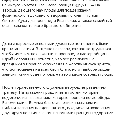
на Иисуса Христа и Его Слово; овощи и фрукты — на
Творца, дающего нам плоды для поддержания
физического и духовного здоровья; огонь — пламя
Святого Духа для проповеди Евангелия, а также семейный
очаг – символ теплого братского общения.
Дети и взрослые исполнили духовные песнопения, были
прочитаны стихи. В сценке показали, как важно трудиться,
чтобы иметь успех в жизни. В проповеди пастор общины
Юрий Головяшкин отметил, что все религиозные
праздники в Израиле указывали на жертву Иисуса Христа,
что Бог посылает на всех Свои блага, но от выбора людей
зависит, каким будет отклик на это и какие созреют плоды.
После торжественного служения верующие разделили
трапезу. На праздник пришли пять гостей, которые
подключились к заданиям, которые провели после обеда.
Вспоминали о Божиих благословениях; называли из
Библии названия плодов Святого Духа, искали пожелания
друг другу по этим словам. Вспомнили принципы здоровья: