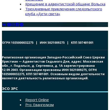
Крещение в адвентистской общине Вольска
Трехдневные приключения следопытского
клуба «Дети света»
ОГРН 1035000032275 | ИНН 5021009275 | КПП 507401001
Религиозная организация Западно-Российский Союз Церкви
Христиан — Адвентистов Седьмого Дня, адрес: Московская
обл., г. Подольск, д. Сергеевка, д. 1А зарегистрирована
12.09.2003. Организации присвоены ИНН 5021009275, ОГРН
1035000032275, КПП 507401001. Основным видом деятельности
является деятельность религиозных организаций.
ЭСО ЗРС
Report Online
Pro: Евангелизм