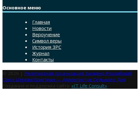
Основное меню
Главная
Новости
Вероучение
Символ веры
История ЗРС
Журнал
Контакты
© 2026 |
Религиозная организация Западно-Российский
Союз Церкви Христиан — Адвентистов Седьмого Дня
Создание и поддержка сайта:
«IT Life Consult»