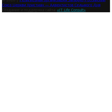
Союз Церкви Христиан — Адвентистов Седьмого Дня
Создание и поддержка сайта:
«IT Life Consult»