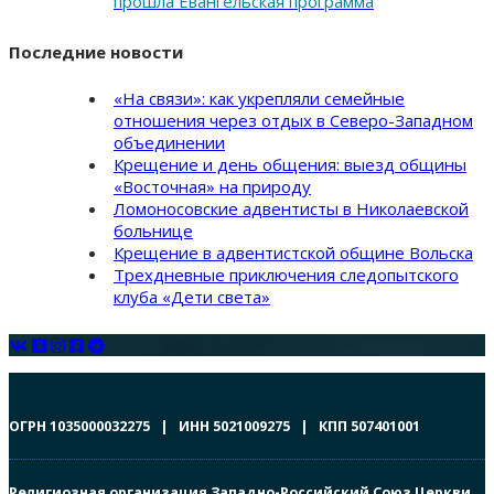
прошла Евангельская программа
Последние новости
«На связи»: как укрепляли семейные
отношения через отдых в Северо-Западном
объединении
Крещение и день общения: выезд общины
«Восточная» на природу
Ломоносовские адвентисты в Николаевской
больнице
Крещение в адвентистской общине Вольска
Трехдневные приключения следопытского
клуба «Дети света»
ОГРН 1035000032275 | ИНН 5021009275 | КПП 507401001
Религиозная организация Западно-Российский Союз Церкви