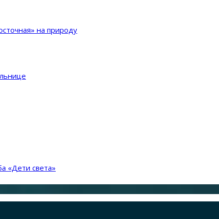
сточная» на природу
ольнице
а «Дети света»