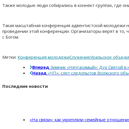
Также молодые люди собирались в коннект-группах, где они
Такая масштабная конференция адвентистской молодежи на 
проведении этой конференции. Организаторы верят в то, 
с Богом.
Метки:
Конференция молодежи
Служение
Уральское объед
Вперед
Зимник «Неугасимый»: Дух Святой в
Назад
«ЧП»: слет следопытов Волжского об
Последние новости
«На связи»: как укрепляли семейные отношен