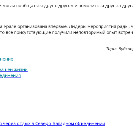
 могли пообщаться друг с другом и помолиться друг за друга
Урале организована впервые. Лидеры мероприятия рады, что
что все присутствующие получили неповторимый опыт встре
Тарас Зубко
инение
 нашей жизни
ъединения
ия через отдых в Северо-Западном объединении