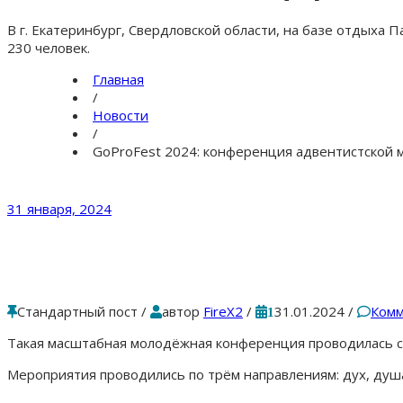
В г. Екатеринбург, Свердловской области, на базе отдыха
230 человек.
Главная
/
Новости
/
GoProFest 2024: конференция адвентистской 
31 января, 2024
Стандартный пост
/
автор
FireX2
/
31.01.2024
/
Комм
1
Такая масштабная молодёжная конференция проводилась с
Мероприятия проводились по трём направлениям: дух, душа