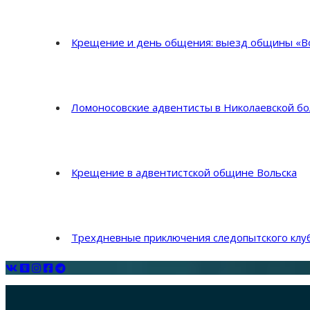
Крещение и день общения: выезд общины «Во
Ломоносовские адвентисты в Николаевской б
Крещение в адвентистской общине Вольска
Трехдневные приключения следопытского клуб